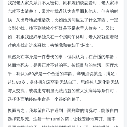
我跟老人家关系并不太密切。刚和媳妇谈恋爱时，老人家神
志就不太清楚了，常常把我误认为家里面其他人。但有的时
候，又出奇地思维活跃，比如她房间里丢了什么东西，一定
会到处找，找不到就挨个怀疑是不是家里人偷去了。又比
如，我跟我媳妇单独关在一个房间午休时，老人家就迈着艰
难的步伐走进来骚扰，害怕我和媳妇干“坏事”。
虽然死亡本身是一件悲伤的事，但我认为，在合适的年龄，
体面地死去，是再正常不过的事。按照目前的生活、医疗水
平，我认为80岁是一个合适的年龄。详细点说就是，满足：
超过80岁，身体机能衰弱到无法自理、思维神志退化到无法
与人交流，或者患有明显无法治愈的重大疾病等等条件时，
选择体面地终结生命是一个很好的路子。
换而言之，我希望自己在遇到上面列举的情况时，能够自由
选择安乐死。注射一针10ml的药，让我安静地离开。而不