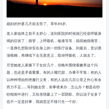
媳妇的外婆几天前去世了。享年89岁。
老人家临终之前不太舒心，送到医院的时候就已经是呼吸衰
竭的症状了，插管，上呼吸机，输液等等，搞得她很痛苦，
一直挣扎想取掉安在身上的一些医疗设备。到最后，意识逐
渐模糊，再继续下去无甚意义，取掉呼吸机，人就去了。
尽管她老人家膝下子女好几个，但晚年围绕着赡养这个问
题，也还是矛盾重重。有的人嘴巴甜，办事不牢靠；有的人
以种种理由拒绝履行义务，有的人远在几百公里之外心有余
而力不足……等到她去世，丧事谁来办，怎么办？都是在吵
吵闹闹中进行，又给亲情蒙上了一层阴影。所以说子女多了
也不一定是好事，我就坚定不移只生一个好。