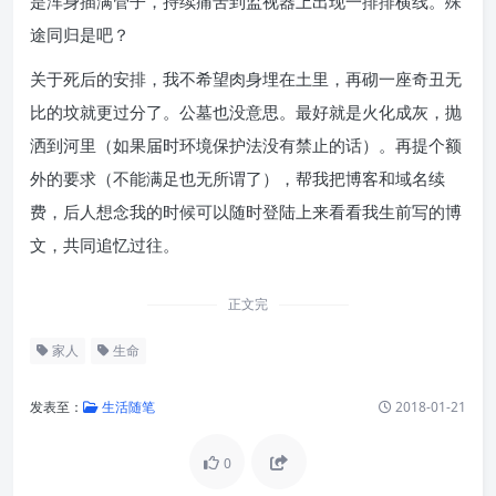
是浑身插满管子，持续痛苦到监视器上出现一排排横线。殊
途同归是吧？
关于死后的安排，我不希望肉身埋在土里，再砌一座奇丑无
比的坟就更过分了。公墓也没意思。最好就是火化成灰，抛
洒到河里（如果届时环境保护法没有禁止的话）。再提个额
外的要求（不能满足也无所谓了），帮我把博客和域名续
费，后人想念我的时候可以随时登陆上来看看我生前写的博
文，共同追忆过往。
正文完
家人
生命
发表至：
生活随笔
2018-01-21
0