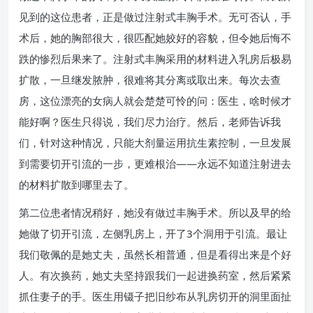
见到的这位患者，正是做过注射式丰胸手术。无可否认，手
术后，她的胸部很大，很匹配她姣好的容貌，但令她后悔不
跌的惨烈后果来了。注射式丰胸采用的材料进入乳房后极易
扩散，一旦继发脓肿，很难将其分离或取出来。每次去查
房，这位漂亮的女病人就会楚楚可怜的问：医生，啥时候才
能好啊？医生只得说，我们尽力治疗。然后，老师告诉我
们，针对这种情况，只能大剂量运用抗生素控制，一旦发展
到需要切开引流的一步，更难根治——永远不知道注射进去
的材料扩散到哪里去了。
第二位患者情况稍好，她没有做过丰胸手术。所以及早的给
她做了切开引流，左侧乳房上，开了3个洞用于引流。最让
我们敬佩的是她丈夫，虽然长相普通，但是看得出来是个好
人。有次换药，她丈夫坚持跟我们一起进换药室，然后紧紧
抓住妻子的手。医生用镊子把旧纱布从乳房切开的洞里面扯