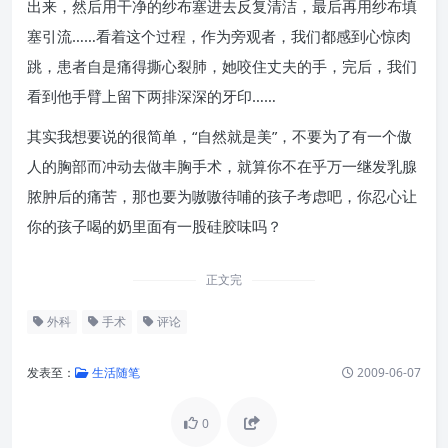
出来，然后用干净的纱布塞进去反复清洁，最后再用纱布填
塞引流……看着这个过程，作为旁观者，我们都感到心惊肉
跳，患者自是痛得撕心裂肺，她咬住丈夫的手，完后，我们
看到他手臂上留下两排深深的牙印……
其实我想要说的很简单，“自然就是美”，不要为了有一个傲
人的胸部而冲动去做丰胸手术，就算你不在乎万一继发乳腺
脓肿后的痛苦，那也要为嗷嗷待哺的孩子考虑吧，你忍心让
你的孩子喝的奶里面有一股硅胶味吗？
正文完
外科
手术
评论
发表至：
生活随笔
2009-06-07
0