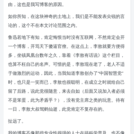
由，这也是我写博客的原因。
如你所知，在这块神奇的土地上，我们是不能发表尖锐的言
论的，这个不在本文讨论范围之内。
鲁迅若地下有知，肯定悔恨当时没有互联网，不然肯定会开
一个博客，开骂天下傻逼官僚。在这点上，李敖就要方便得
多，坐镇凤凰台数年之久，靠着《李敖有话说》这个栏目，
也算不枉自己的名声。可惜的是，李敖现在老了，老人不适
于做激烈的运动，因此，当我知道李敖创办了“中国智慧党”
时，也只是一笑而已，李敖也很聪明，在成立之时就给自己
留了后路，说此党很随意，来去自如（后面又说加入者必须
不是笨蛋，此为矛盾乎？），没有党主席之类的玩意。待有
一日，李敖大叔驾鹤仙逝，此党肯定不复存在的。
扯远了。
我的博客不像那些专业性很强的人士在搞科学普及，也不像