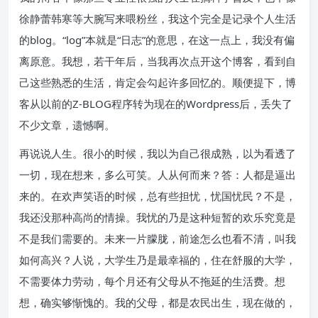
徐静蕾韩寒等大腕写来喂粉丝，我这个完全是记录个人生活
的blog。“log”本就是“日志”的意思，在这一点上，我没有偏
离原意。我想，若干年后，当我再次点开这个博客，看到自
己这些熟悉的生活，肯定会勾起许多回忆的。顺便提下，博
客从以前的Z-BLOG程序转为现在的Wordpress后，丢失了
不少文章，遗憾啊。
再说说人生。很小的时候，我以为自己很成熟，以为看透了
一切，现在想来，多么可笑。人从何而来？答：人都是逼出
来的。在欢声笑语的时候，总有些担忧，忧国忧民？不是，
我还没那种高尚的情操。我忧的乃是这种短暂的欢乐究竟是
不是我们需要的。未来一片朦胧，前途怎么也看不清，叫我
如何高兴？人说，大学生乃是最幸福的，住在舒服的大学，
不需要体力劳动，每个月还有父母从不拖延的生活费。想
想，确实够惭愧的。我的父母，都是农民出生，现在做的，