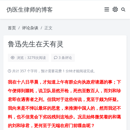
伪医生律师的博客
首页
评论杂谈
正文
鲁迅先生在天有灵
浏览：3279
次阅读
3 条评论
共计 357 个字符，预计需要花费 1 分钟才能阅读完成。
我在十八日早晨，才知道上午有群众向执政府请愿的事；下
午便得到噩耗，说卫队居然开枪，死伤至数百人，而刘和珍
君即在遇害者之列。但我对于这些传说，竟至于颇为怀疑。
我向来是不惮以最坏的恶意，来推测中国人的，然而我还不
料，也不信竟会下劣凶残到这地步。况且始终微笑着的和蔼
的刘和珍君，更何至于无端在府门前喋血呢？