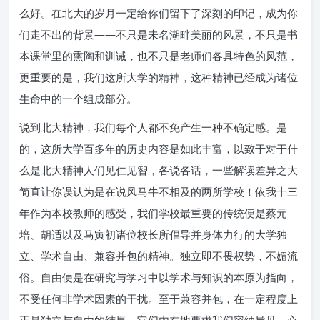
么好。在北大的岁月一定给你们留下了深刻的印记，成为你
们走不出的背景——不只是未名湖畔美丽的风景，不只是书
本课堂里的熏陶和训诫，也不只是老师们各具特色的风范，
更重要的是，我们这所大学的精神，这种精神已经成为诸位
生命中的一个组成部分。
说到北大精神，我们每个人都不免产生一种不确定感。是
的，这所大学百多年的历史内容是如此丰富，以致于对于什
么是北大精神人们见仁见智，各说各话，一些解读差异之大
简直让你误认为是在说风马牛不相及的两所学校！依我十三
年作为本校教师的感受，我们学校最重要的传统便是蔡元
培、胡适以及马寅初诸位校长所倡导并身体力行的大学独
立、学术自由、兼容并包的精神。独立即不畏权势，不媚流
俗。自由便是在研究与学习中以学术与知识的本原为指向，
不受任何非学术因素的干扰。至于兼容并包，在一定程度上