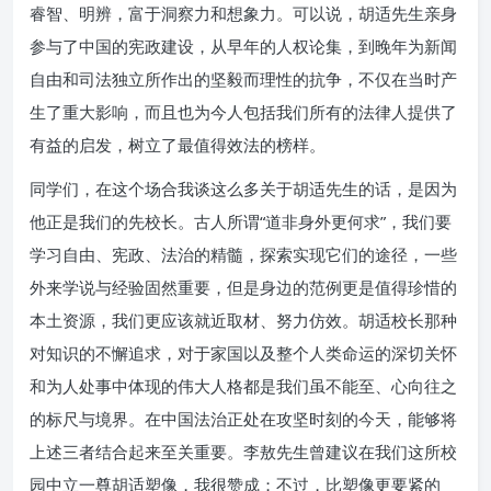
睿智、明辨，富于洞察力和想象力。可以说，胡适先生亲身
参与了中国的宪政建设，从早年的人权论集，到晚年为新闻
自由和司法独立所作出的坚毅而理性的抗争，不仅在当时产
生了重大影响，而且也为今人包括我们所有的法律人提供了
有益的启发，树立了最值得效法的榜样。
同学们，在这个场合我谈这么多关于胡适先生的话，是因为
他正是我们的先校长。古人所谓“道非身外更何求”，我们要
学习自由、宪政、法治的精髓，探索实现它们的途径，一些
外来学说与经验固然重要，但是身边的范例更是值得珍惜的
本土资源，我们更应该就近取材、努力仿效。胡适校长那种
对知识的不懈追求，对于家国以及整个人类命运的深切关怀
和为人处事中体现的伟大人格都是我们虽不能至、心向往之
的标尺与境界。在中国法治正处在攻坚时刻的今天，能够将
上述三者结合起来至关重要。李敖先生曾建议在我们这所校
园中立一尊胡适塑像，我很赞成；不过，比塑像更要紧的