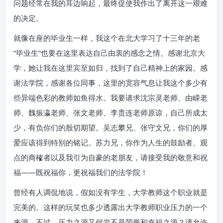
问题经常在我的耳边响起，最终促使我作出了离开这一艰难
的决定。
就像在座的毕业生一样，我这个在北大学习了十三年的老
“毕业生”也要在这里表达自己由衷的感念之情。感谢北京大
学，她让我在这里宾至如归，找到了自己精神上的家园。感
谢法学院，感谢各位同事，这里的宽容气息让我这个多少有
些异端色彩的教师如鱼得水。我要请求沈宗灵老师、由嵘老
师、魏振瀛老师、张文老师、李贵连老师原谅，自己所成太
少，有负你们的殷切期望。吴志攀兄、张守文兄，你们的厚
爱应该得到特别的铭记。苏力兄，你作为人生的鼓励者、观
点的商榷者以及我引为自豪的老朋友，请接受我的敬意和祝
福——既祝福你，更祝福我们的法学院！
曾经有人调侃地说，假如没有学生，大学教师这个职业就是
完美的。这样的玩笑也多少透露出大学教师职业压力的一个
来源。不过，压力之源又何尝不是荣誉和幸福之源？请允许