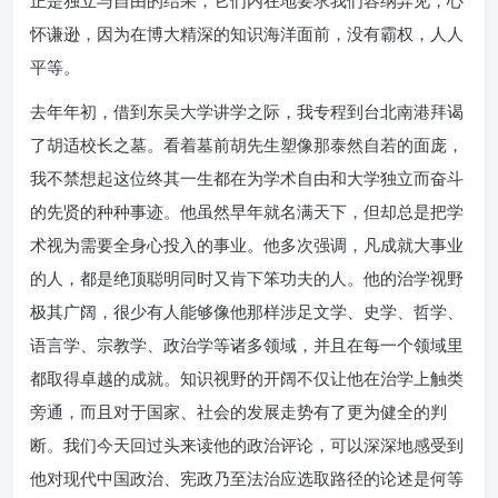
正是独立与自由的结果，它们内在地要求我们容纳异见，心
怀谦逊，因为在博大精深的知识海洋面前，没有霸权，人人
平等。
去年年初，借到东吴大学讲学之际，我专程到台北南港拜谒
了胡适校长之墓。看着墓前胡先生塑像那泰然自若的面庞，
我不禁想起这位终其一生都在为学术自由和大学独立而奋斗
的先贤的种种事迹。他虽然早年就名满天下，但却总是把学
术视为需要全身心投入的事业。他多次强调，凡成就大事业
的人，都是绝顶聪明同时又肯下笨功夫的人。他的治学视野
极其广阔，很少有人能够像他那样涉足文学、史学、哲学、
语言学、宗教学、政治学等诸多领域，并且在每一个领域里
都取得卓越的成就。知识视野的开阔不仅让他在治学上触类
旁通，而且对于国家、社会的发展走势有了更为健全的判
断。我们今天回过头来读他的政治评论，可以深深地感受到
他对现代中国政治、宪政乃至法治应选取路径的论述是何等