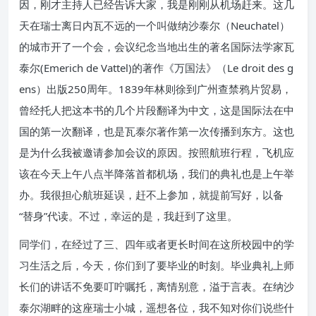
因，刚才主持人已经告诉大家，我是刚刚从机场赶来。这几
天在瑞士离日内瓦不远的一个叫做纳沙泰尔（Neuchatel）
的城市开了一个会，会议纪念当地出生的著名国际法学家瓦
泰尔(Emerich de Vattel)的著作《万国法》（Le droit des g
ens）出版250周年。1839年林则徐到广州查禁鸦片贸易，
曾经托人把这本书的几个片段翻译为中文，这是国际法在中
国的第一次翻译，也是瓦泰尔著作第一次传播到东方。这也
是为什么我被邀请参加会议的原因。按照航班行程，飞机应
该在今天上午八点半降落首都机场，我们的典礼也是上午举
办。我很担心航班延误，赶不上参加，就提前写好，以备
“替身”代读。不过，幸运的是，我赶到了这里。
同学们，在经过了三、四年或者更长时间在这所校园中的学
习生活之后，今天，你们到了要毕业的时刻。毕业典礼上师
长们的讲话不免要叮咛嘱托，离情别意，溢于言表。在纳沙
泰尔湖畔的这座瑞士小城，遥想各位，我不知对你们说些什