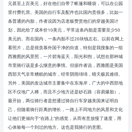
元甚至上百美元，好在他们自带了帐篷和睡袋，可以在公园
里付费扎营。美国的自行车及配件也比国内贵很多，比如一
条普通的内胎，作者说因为店老板赞赏他们的穿越美国计
划，因此给了成本价10美元，平常这条内胎是需要至少50
美元的。而在国内，一条内胎不过20块钱左右。以前在网上
看照片，总是很羡慕外国干净的街道，特别是我搜集的一组
西雅图的风景照，一片碧海蓝天，阳光和煦，试想在那种城
市里骑行该是多么惬意的事情。但据作者说，西雅图是美国
西部天气非常糟糕的城市，经常阴雨绵绵，晴天极其难得。
另外，美国的发达城市主要集中在东海岸，广大的中西部地
区不仅地广人稀，而且不少地方还是砂石路（容易爆胎）。
最开始，两位骑行者是想通过骑自行车穿越美国来证明自
己，但随着骑行距离的增长，一路上不同地方的风景和文化
让他们更倾向于“在路上”的感觉，从而有意放慢了速度，用
心体验每一个到过的地方。这也是我骑行的意图。