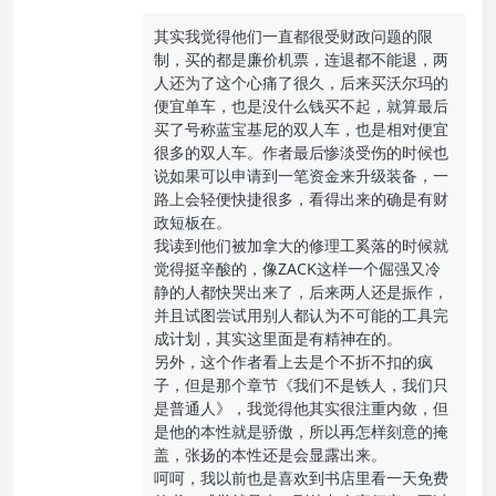
其实我觉得他们一直都很受财政问题的限
制，买的都是廉价机票，连退都不能退，两
人还为了这个心痛了很久，后来买沃尔玛的
便宜单车，也是没什么钱买不起，就算最后
买了号称蓝宝基尼的双人车，也是相对便宜
很多的双人车。作者最后惨淡受伤的时候也
说如果可以申请到一笔资金来升级装备，一
路上会轻便快捷很多，看得出来的确是有财
政短板在。
我读到他们被加拿大的修理工奚落的时候就
觉得挺辛酸的，像ZACK这样一个倔强又冷
静的人都快哭出来了，后来两人还是振作，
并且试图尝试用别人都认为不可能的工具完
成计划，其实这里面是有精神在的。
另外，这个作者看上去是个不折不扣的疯
子，但是那个章节《我们不是铁人，我们只
是普通人》，我觉得他其实很注重内敛，但
是他的本性就是骄傲，所以再怎样刻意的掩
盖，张扬的本性还是会显露出来。
呵呵，我以前也是喜欢到书店里看一天免费