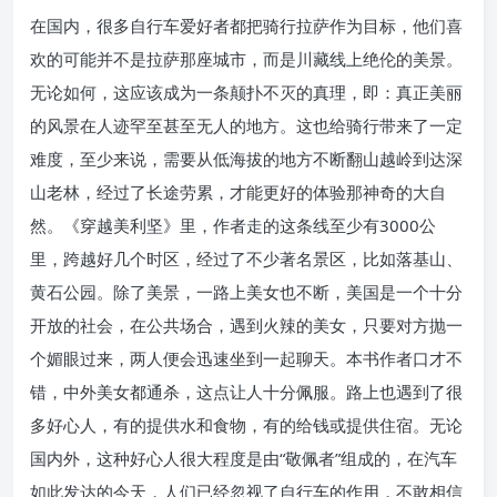
在国内，很多自行车爱好者都把骑行拉萨作为目标，他们喜
欢的可能并不是拉萨那座城市，而是川藏线上绝伦的美景。
无论如何，这应该成为一条颠扑不灭的真理，即：真正美丽
的风景在人迹罕至甚至无人的地方。这也给骑行带来了一定
难度，至少来说，需要从低海拔的地方不断翻山越岭到达深
山老林，经过了长途劳累，才能更好的体验那神奇的大自
然。《穿越美利坚》里，作者走的这条线至少有3000公
里，跨越好几个时区，经过了不少著名景区，比如落基山、
黄石公园。除了美景，一路上美女也不断，美国是一个十分
开放的社会，在公共场合，遇到火辣的美女，只要对方抛一
个媚眼过来，两人便会迅速坐到一起聊天。本书作者口才不
错，中外美女都通杀，这点让人十分佩服。路上也遇到了很
多好心人，有的提供水和食物，有的给钱或提供住宿。无论
国内外，这种好心人很大程度是由“敬佩者”组成的，在汽车
如此发达的今天，人们已经忽视了自行车的作用，不敢相信