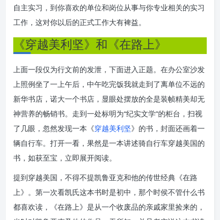
自主实习，到你喜欢的单位和岗位从事与你专业相关的实习
工作，这对你以后的正式工作大有裨益。
《穿越美利坚》和《在路上》
上面一段仅为行文前的发泄，下面进入正题。在办公室沙发
上照例坐了一上午后，中午吃完饭我就走到了离单位不远的
新华书店，诺大一个书店，显眼处摆放的全是装帧精美却无
神营养的畅销书。走到一处标明为“纪实文学”的柜台，扫视
了几眼，忽然发现一本《
穿越美利坚
》的书，封面还画着一
辆自行车。打开一看，果然是一本讲述骑自行车穿越美国的
书，如获至宝，立即展开阅读。
提到穿越美国，不得不提凯鲁亚克和他的传世经典《在路
上》。第一次看凯氏这本书时是初中，那个时侯不管什么书
都喜欢读，《在路上》是从一个收废品的亲戚家里捡来的，