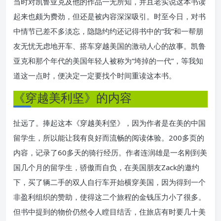
当时对凯鲁亚克及他的作品一无所知，并且老实说这本书读
起来也颇为费劲，但还是被内容深深吸引。时至今日，对书
中情节已差不多淡忘，隐隐约约还记得书中的“我”和一帮朋
友无忧无虑地开车、搭车穿越美国的激动人心的故事。凯鲁
亚克和那个年代的美国年轻人被称为“垮掉的一代”，等我知
道这一点时，便决定一定要找个时间重读这本书。
《穿越美利坚》的内容
扯远了。捧起这本《穿越美利坚》，因为作者是在美的中国
留学生，所以能让我有良好而流畅的阅读体验。200多页的
内容，记录了60多天的骑行经历。作者连润雄是一名刚到美
国几个月的留学生，骄傲而自负，在美国朋友Zack的邀约
下，买了辆二手的双人自行车开始横穿美国，因为得到一个
非盈利组织的赞助，使得这二个旅程的金钱压力小了很多。
但书中提到的物价仍然令人瞠目结舌，住旅店有时要几十美