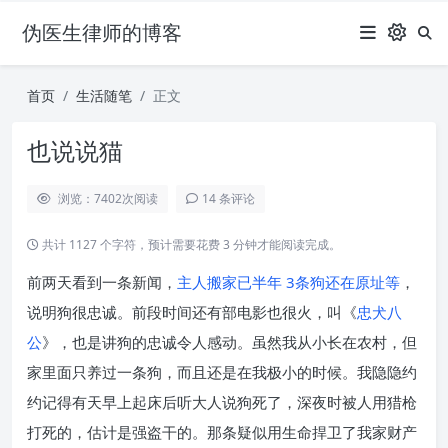
伪医生律师的博客
首页
生活随笔
正文
也说说猫
浏览：7402
次阅读
14 条评论
共计 1127 个字符，预计需要花费 3 分钟才能阅读完成。
前两天看到一条新闻，
主人搬家已半年 3条狗还在原址等
，
说明狗很忠诚。前段时间还有部电影也很火，叫《
忠犬八
公
》，也是讲狗的忠诚令人感动。虽然我从小长在农村，但
家里面只养过一条狗，而且还是在我极小的时候。我隐隐约
约记得有天早上起床后听大人说狗死了，深夜时被人用猎枪
打死的，估计是强盗干的。那条疑似用生命捍卫了我家财产