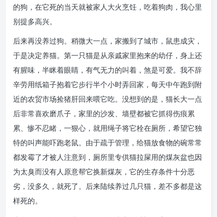
的狗，在它死的当天就被家人大火烹饪，吃着狗肉，我心里
别提多高兴。
后来再没养过狗。稍微大一点，家搬到了城市，鼠患成灾，
于是决定养猫。第一只猫是从亲戚家里抱来的幼仔，身上还
有腥味，半眯着眼睛，有气无力的叫着，煞是可爱。我不辞
辛劳用纸箱子抱着它步行半个小时弄回家，每天中午跑到附
近的农贸市场捡猪肝回来喂它吃。没想到的是，猫长大一点
后非常喜欢磨爪子，家里的沙发、墙壁都被它抓得伤痕累
累、惨不忍睹，一狠心，就用绳子将它栓在厕所，希望它独
特的叫声能吓跑老鼠。由于疏于管理，给猫放食物的碗常常
都发霉了才被人注意到，厕所里专供猫拉屎用的煤灰盆也因
为太臭而没有人原意帮它换新煤灰，它的生存条件十分恶
劣，没多久，就死了。后来陆续养过几只猫，差不多都是这
样死的。