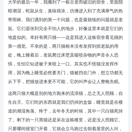
大学的最后一年，我搬到了一栋古老而破旧的宿舍，里面阴
暗潮湿，蛇鼠从生，臭味很浓，仿佛进入到了充满瘴气的热
带雨林。我们遇到的第一个问题，也是最烦恼的问题就是老
鼠。它们嚣张到完全不怕人的地步，好像这里本就是它们的
地盘似的。幸好有两只猫——这是我进入这栋宿舍看见猫的
第一感觉。不幸的是，两只猫根本没有发挥到抓老鼠的用
处，晚上睡着后，老鼠爬过床壁及噬咬杂物的声音令人恐
惧，生怕它钻进被子来咬上一口。其实也不怪猫没发挥作
用，因为晚上睡觉必然要关门，猫被挡在门外，想立功都无
从下手，把猫放进来更不可能，它的叫声会让人整晚失眠。
这两只猫大概是别的地方跑来的流浪猫，总之无人照顾，自
生自灭。它们吃的东西就是我们扔掉的盒饭，睡觉就是在楼
道的潮湿角落。终于，去年冬天的时候，其中一只白猫死掉
了。剩下的一只黑猫还是呆在这栋楼里，还是没人照顾它。
只要哪间寝室门开着，它就会立马跑过去朝着屋里的人叫，