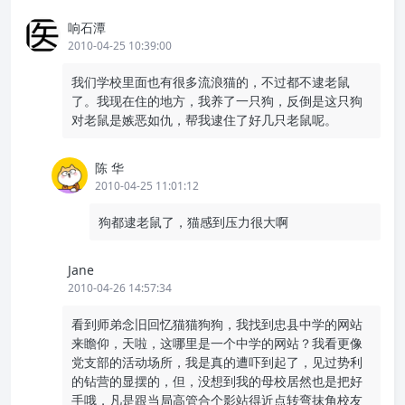
响石潭
2010-04-25 10:39:00
我们学校里面也有很多流浪猫的，不过都不逮老鼠
了。我现在住的地方，我养了一只狗，反倒是这只狗
对老鼠是嫉恶如仇，帮我逮住了好几只老鼠呢。
陈 华
2010-04-25 11:01:12
狗都逮老鼠了，猫感到压力很大啊
Jane
2010-04-26 14:57:34
看到师弟念旧回忆猫猫狗狗，我找到忠县中学的网站
来瞻仰，天啦，这哪里是一个中学的网站？我看更像
党支部的活动场所，我是真的遭吓到起了，见过势利
的钻营的显摆的，但，没想到我的母校居然也是把好
手哦，凡是跟当局高管合个影站得近点转弯抹角校友