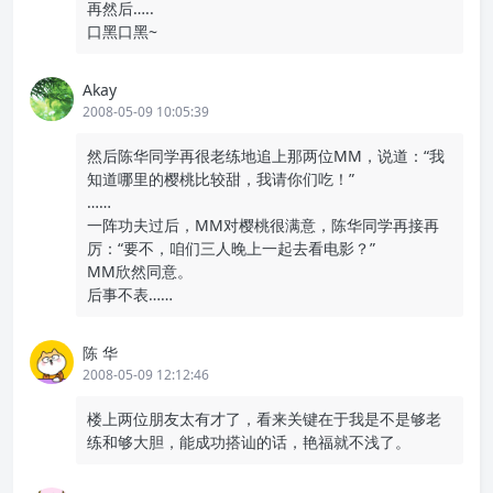
再然后…..
口黑口黑~
Akay
2008-05-09 10:05:39
然后陈华同学再很老练地追上那两位MM，说道：“我
知道哪里的樱桃比较甜，我请你们吃！”
……
一阵功夫过后，MM对樱桃很满意，陈华同学再接再
厉：“要不，咱们三人晚上一起去看电影？”
MM欣然同意。
后事不表……
陈 华
2008-05-09 12:12:46
楼上两位朋友太有才了，看来关键在于我是不是够老
练和够大胆，能成功搭讪的话，艳福就不浅了。