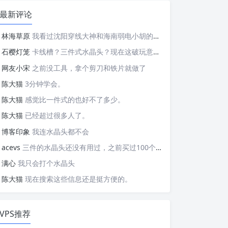
最新评论
林海草原
我看过沈阳穿线大神和海南弱电小胡的视频，他们做这些的熟练程度，是不是也是建立在这些翻车之上的....
石樱灯笼
卡线槽？三件式水晶头？现在这破玩意变得这么复杂了？
网友小宋
之前没工具，拿个剪刀和铁片就做了
陈大猫
3分钟学会。
陈大猫
感觉比一件式的也好不了多少。
陈大猫
已经超过很多人了。
博客印象
我连水晶头都不会
acevs
三件的水晶头还没有用过，之前买过100个水晶头还没有 用完。
满心
我只会打个水晶头
陈大猫
现在搜索这些信息还是挺方便的。
VPS推荐