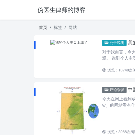
伪医生律师的博客
首页
标签
网站
我
公告说明
对于我而言，今
观。 说到个人主
浏览：10748
次
中
评论杂谈
今天在网上看到成都
v/）的网站看有
浏览：8088
次阅