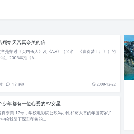
浩翔给天宫真奈美的信
章是拍过《买凶杀人》及《A.V》（又名：《青春梦工厂》）的
写。2005年拍《A…
读
4
个评论
2008-12-22
个少年都有一位心爱的AV女星
宫真奈美 17号，学校电影院公映冯小刚和葛大爷的年度贺岁片
片中给我留下深刻印象的…