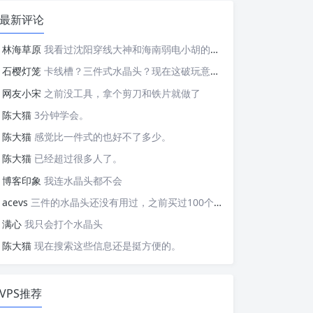
最新评论
林海草原
我看过沈阳穿线大神和海南弱电小胡的视频，他们做这些的熟练程度，是不是也是建立在这些翻车之上的....
石樱灯笼
卡线槽？三件式水晶头？现在这破玩意变得这么复杂了？
网友小宋
之前没工具，拿个剪刀和铁片就做了
陈大猫
3分钟学会。
陈大猫
感觉比一件式的也好不了多少。
陈大猫
已经超过很多人了。
博客印象
我连水晶头都不会
acevs
三件的水晶头还没有用过，之前买过100个水晶头还没有 用完。
满心
我只会打个水晶头
陈大猫
现在搜索这些信息还是挺方便的。
VPS推荐