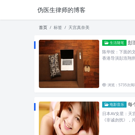
伪医生律师的博客
首页
标签
天宫真奈美
彭
生活随笔
陈华按：下面的文
香港导演彭浩翔所
浏览：5735
次阅
每
电影音乐
日本AV女星：天
《非诚勿扰》，