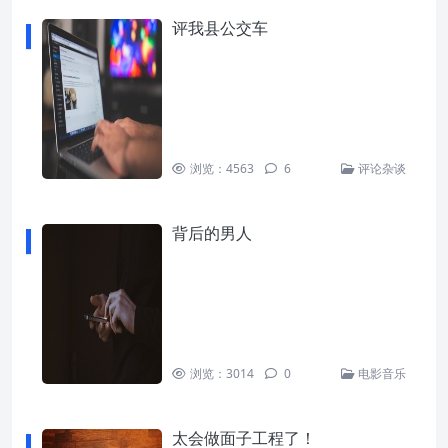
评我县公交车
浏览：4563
6
评论杂谈
背后的男人
浏览：3014
0
电影音乐
太会做面子工程了！