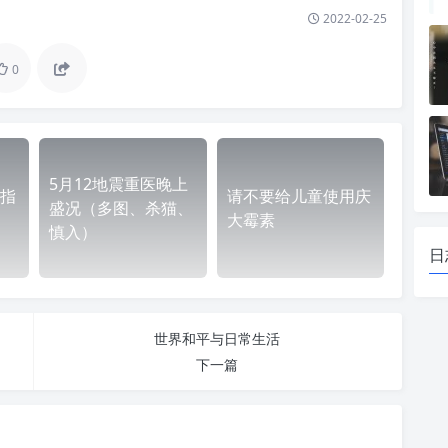
2022-02-25
0
5月12地震重医晚上
指
请不要给儿童使用庆
盛况（多图、杀猫、
大霉素
慎入）
日
世界和平与日常生活
下一篇