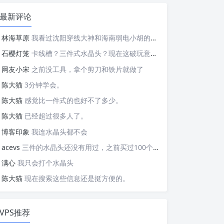
最新评论
林海草原
我看过沈阳穿线大神和海南弱电小胡的视频，他们做这些的熟练程度，是不是也是建立在这些翻车之上的....
石樱灯笼
卡线槽？三件式水晶头？现在这破玩意变得这么复杂了？
网友小宋
之前没工具，拿个剪刀和铁片就做了
陈大猫
3分钟学会。
陈大猫
感觉比一件式的也好不了多少。
陈大猫
已经超过很多人了。
博客印象
我连水晶头都不会
acevs
三件的水晶头还没有用过，之前买过100个水晶头还没有 用完。
满心
我只会打个水晶头
陈大猫
现在搜索这些信息还是挺方便的。
VPS推荐