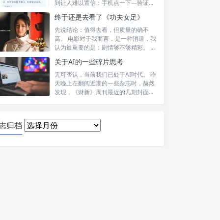
到让人难以置信：手机点一下—验证头
像—提交—...
终于还是去看了《功夫女足》
先说结论：值得去看，但质量的确不
高。 电影对于我而言，是一种消遣，我
认为最重要的是：剧情够不够精彩。 比
如，喜...
关于AI的一些碎片思考
无可否认，当前我们已处于AI时代。 昨
天晚上在翻阅近期的一些杂志时，赫然
发现，《财新》周刊最近的几期封面报
道内...
日
志归档
志
归
档