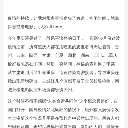
……
疫情的持续，让我对很多事情丧失了兴趣，空闲时间，就靠
抖音或者电影、小说kill time。
今年重庆还是过了一段风平浪静的日子，一直到10月份这波
疫情之前，所有重庆人都在用吃瓜的态度看待周边省份，贵
州、云南、陕西、甘肃、宁夏、湖北、湖南、四川……重庆
恰好被包裹在中间，然后，突然间，神秘的四川男子李某，
从甘肃返川后又出差重庆，迅速传染给密接者，导致重庆连
续出现新增确诊。主城好几个区都开展了全员核酸检测，网
吧茶楼电影院演出场所都纷纷关闭。
这个时候不得不感叹“人类命运共同体”这个概念真是好，在
国门打开、国外疫情如此疯狂的情况下，境外输入病例引发
本土疫情这个情况几乎是在预料之中必然出现的。所有人都
想回到从前，希望世界早日恢复平静，辛勤的人们，健康无