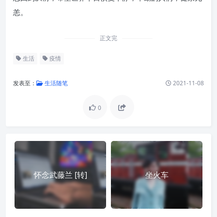
恙。
正文完
生活
疫情
发表至：
生活随笔
2021-11-08
0
怀念武藤兰 [转]
坐火车