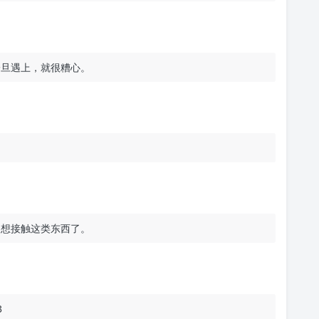
一旦遇上，就很糟心。
不想接触这类东西了。
3