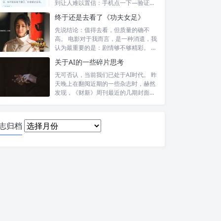
到让人难以置信：手机点一下—验证头
像—提交—...
终于还是去看了《功夫女足》
先说结论：值得去看，但质量的确不
高。 电影对于我而言，是一种消遣，我
认为最重要的是：剧情够不够精彩。 比
如，喜...
关于AI的一些碎片思考
无可否认，当前我们已处于AI时代。 昨
天晚上在翻阅近期的一些杂志时，赫然
发现，《财新》周刊最近的几期封面报
道内...
日
志归档
志
归
档