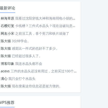
最新评论
林海草原
我看过沈阳穿线大神和海南弱电小胡的视频，他们做这些的熟练程度，是不是也是建立在这些翻车之上的....
石樱灯笼
卡线槽？三件式水晶头？现在这破玩意变得这么复杂了？
网友小宋
之前没工具，拿个剪刀和铁片就做了
陈大猫
3分钟学会。
陈大猫
感觉比一件式的也好不了多少。
陈大猫
已经超过很多人了。
博客印象
我连水晶头都不会
acevs
三件的水晶头还没有用过，之前买过100个水晶头还没有 用完。
满心
我只会打个水晶头
陈大猫
现在搜索这些信息还是挺方便的。
VPS推荐