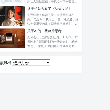
到让人难以置信：手机点一下—验证头
像—提交—...
终于还是去看了《功夫女足》
先说结论：值得去看，但质量的确不
高。 电影对于我而言，是一种消遣，我
认为最重要的是：剧情够不够精彩。 比
如，喜...
关于AI的一些碎片思考
无可否认，当前我们已处于AI时代。 昨
天晚上在翻阅近期的一些杂志时，赫然
发现，《财新》周刊最近的几期封面报
道内...
日
志归档
志
归
档