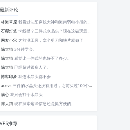
最新评论
林海草原
我看过沈阳穿线大神和海南弱电小胡的视频，他们做这些的熟练程度，是不是也是建立在这些翻车之上的....
石樱灯笼
卡线槽？三件式水晶头？现在这破玩意变得这么复杂了？
网友小宋
之前没工具，拿个剪刀和铁片就做了
陈大猫
3分钟学会。
陈大猫
感觉比一件式的也好不了多少。
陈大猫
已经超过很多人了。
博客印象
我连水晶头都不会
acevs
三件的水晶头还没有用过，之前买过100个水晶头还没有 用完。
满心
我只会打个水晶头
陈大猫
现在搜索这些信息还是挺方便的。
VPS推荐