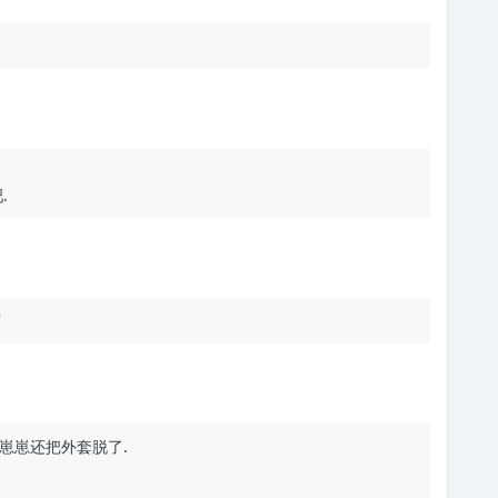
.
烦
崽崽还把外套脱了.