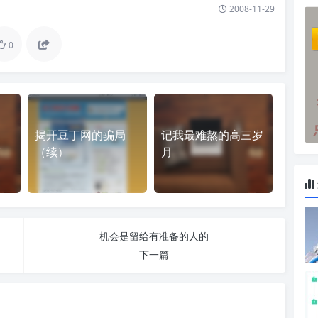
2008-11-29
0
揭开豆丁网的骗局
记我最难熬的高三岁
软
（续）
月
机会是留给有准备的人的
下一篇