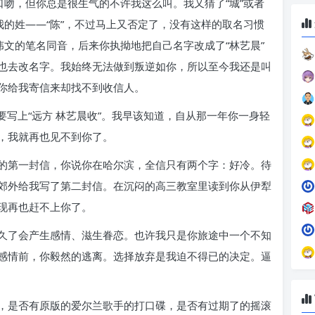
口吻，但你总是很生气的不许我这么叫。我又猜了“城”或者
我的姓——“陈”，不过马上又否定了，没有这样的取名习惯
伟文的笔名同音，后来你执拗地把自己名字改成了“林艺晨”
也去改名字。我始终无法做到叛逆如你，所以至今我还是叫
你给我寄信来却找不到收信人。
要写上“远方 林艺晨收”。我早该知道，自从那一年你一身轻
，我就再也见不到你了。
的第一封信，你说你在哈尔滨，全信只有两个字：好冷。待
郊外给我写了第二封信。在沉闷的高三教室里读到你从伊犁
现再也赶不上你了。
久了会产生感情、滋生眷恋。也许我只是你旅途中一个不知
感情前，你毅然的逃离。选择放弃是我迫不得已的决定。逼
，是否有原版的爱尔兰歌手的打口碟，是否有过期了的摇滚