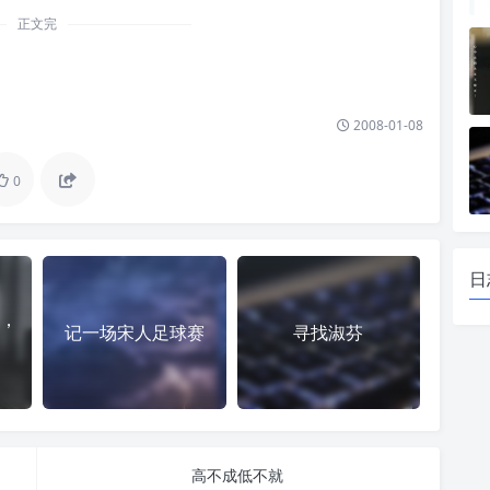
正文完
2008-01-08
0
日
，
记一场宋人足球赛
寻找淑芬
高不成低不就