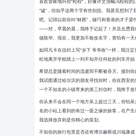
喜欢冒昧地叫你“程程”，好像许文强喊冯程程的
“诚”，但似乎这两个字有些别扭。我甚至想到了
吧。记得以前你叫“林茜”，碰巧和香港的才子梁
——对，早晨的晨，我终于记起了！并且怂恿我
做陈华。现在，我更加不敢改名字，害怕有一天
如同凡卡在信封上写“乡下 爷爷收”一样，我注定
松地离开学校踏上一列不知开往何处的列车开始
希望总是随着时间的流逝而不断被吞灭。接到你
我试图通过哈尔滨的朋友寻找你时，你在西安的
一个不知名的小镇寄来的第三封信时，我终于发
你从来不会在同一个地方呆上超过三天，你怕呆
名的小站上看到的有过一面之缘的旅客，在产生
我选择放弃则是你精心的策划。
不知你的旅行包里是否还有博尔赫斯或川端康成