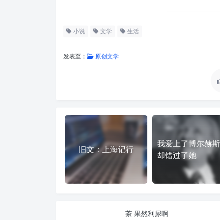
小说
文学
生活
发表至：
原创文学
我爱上了博尔赫斯
旧文：上海记行
却错过了她
茶 果然利尿啊