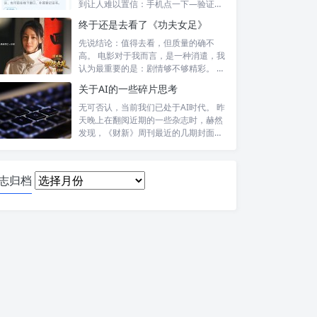
到让人难以置信：手机点一下—验证头
像—提交—...
终于还是去看了《功夫女足》
先说结论：值得去看，但质量的确不
高。 电影对于我而言，是一种消遣，我
认为最重要的是：剧情够不够精彩。 比
如，喜...
关于AI的一些碎片思考
无可否认，当前我们已处于AI时代。 昨
天晚上在翻阅近期的一些杂志时，赫然
发现，《财新》周刊最近的几期封面报
道内...
日
志归档
志
归
档