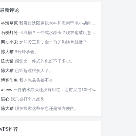
最新评论
林海草原
我看过沈阳穿线大神和海南弱电小胡的视频，他们做这些的熟练程度，是不是也是建立在这些翻车之上的....
石樱灯笼
卡线槽？三件式水晶头？现在这破玩意变得这么复杂了？
网友小宋
之前没工具，拿个剪刀和铁片就做了
陈大猫
3分钟学会。
陈大猫
感觉比一件式的也好不了多少。
陈大猫
已经超过很多人了。
博客印象
我连水晶头都不会
acevs
三件的水晶头还没有用过，之前买过100个水晶头还没有 用完。
满心
我只会打个水晶头
陈大猫
现在搜索这些信息还是挺方便的。
VPS推荐