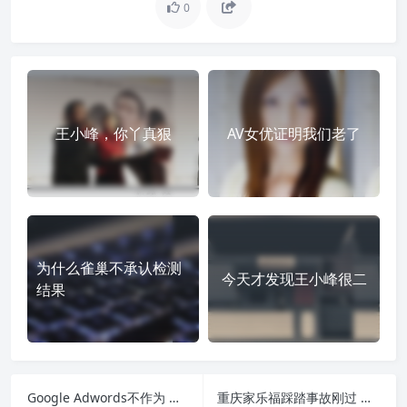
0
王小峰，你丫真狠
AV女优证明我们老了
为什么雀巢不承认检测
今天才发现王小峰很二
结果
Google Adwords不作为 属自掘坟墓
重庆家乐福踩踏事故刚过 商场又掀促销高潮