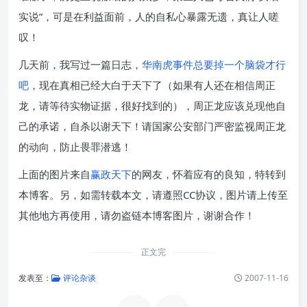
实说”，可是在利益面前，人的自私心暴露无遗，真让人嗟
叹！
几天前，我写过一篇日志，
华南虎事件总要掉一个脑袋才行
吧
，现在真相已经大白于天下了（如果有人还在相信周正
龙，请等待实物证据，很好找到的），周正龙应该兑现他自
己的承诺，自杀以谢天下！请国家公安部门严密监视周正龙
的动向，防止畏罪潜逃！
上面的图片来自
赢政天下
的网友，怀着应有的良知，特转到
本博客。另，如需转载本文，请遵照CC协议，图片请上传至
其他地方再使用，请勿盗链本博客图片，谢谢合作！
正文完
发表至：
评论杂谈
2007-11-16