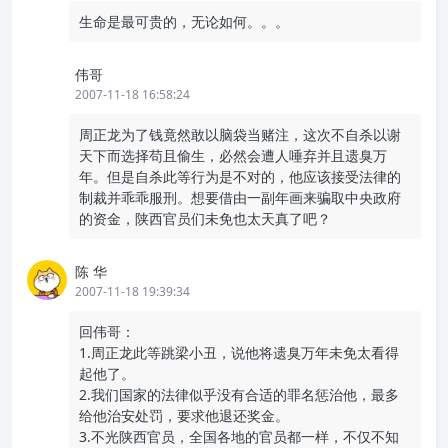
生命是最可贵的，无论如何。。。
伟哥
2007-11-18 16:58:24
周正龙为了钱竟然敢以脑袋当赌注，这次不自杀以谢
天下而选择苟且偷生，必然会遭人唾弃并且遗臭万
年。但是自杀此等行为是不对的，他应该接受法律的
制裁并乖乖服刑。想要借由一副年画来骗取中央政府
的资金，陕西官员们未免也太天真了吧？
陈 华
2007-11-18 19:39:34
回伟哥：
1.周正龙此等跳梁小丑，说他将遗臭万年未免太看得
起他了。
2.我们国家的法律似乎没有合适的罪名惩治他，最多
给他治安处罚，要求他退还奖金。
3.不光陕西官员，全国各地的官员都一样，不仅不知