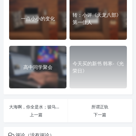
转：小评《天龙八部》
一点小小的变化
第一佳人
今天买的新书 韩寒-《光
高中同学聚会
荣日》
大海啊，你全是水；骏马啊，你四条腿
所谓正轨
上一篇
下一篇
评论（没有评论）