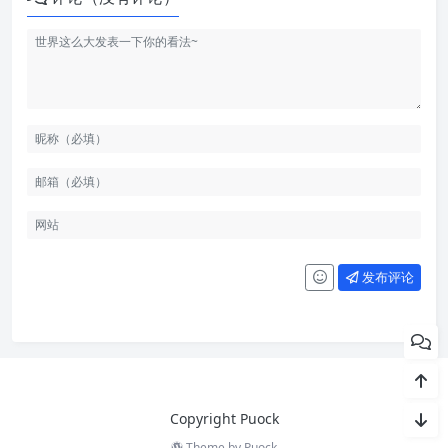
发布评论
Copyright Puock
Theme by
Puock