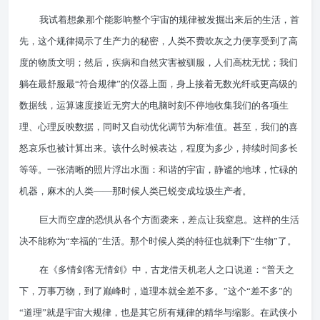
我试着想象那个能影响整个宇宙的规律被发掘出来后的生活，首
先，这个规律揭示了生产力的秘密，人类不费吹灰之力便享受到了高
度的物质文明；然后，疾病和自然灾害被驯服，人们高枕无忧；我们
躺在最舒服最“符合规律”的仪器上面，身上接着无数光纤或更高级的
数据线，运算速度接近无穷大的电脑时刻不停地收集我们的各项生
理、心理反映数据，同时又自动优化调节为标准值。甚至，我们的喜
怒哀乐也被计算出来。该什么时候表达，程度为多少，持续时间多长
等等。一张清晰的照片浮出水面：和谐的宇宙，静谧的地球，忙碌的
机器，麻木的人类——那时候人类已蜕变成垃圾生产者。
巨大而空虚的恐惧从各个方面袭来，差点让我窒息。这样的生活
决不能称为“幸福的”生活。那个时候人类的特征也就剩下“生物”了。
在《多情剑客无情剑》中，古龙借天机老人之口说道：“普天之
下，万事万物，到了巅峰时，道理本就全差不多。”这个“差不多”的
“道理”就是宇宙大规律，也是其它所有规律的精华与缩影。在武侠小