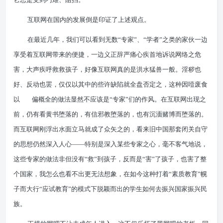
互联网在国内的发展倒是印证了上述观点。
在最近几年，我们可以看到无数“专家”、“学者”之类的家伙一边
享受着互联网带来的便捷，一边义正辞严痛心疾首地诉说网络之危
害，大声疾呼救救孩子，好像互联网真的是洪水猛兽一般。淫秽也
好、反动也罢，仅仅以其中的些许缺陷就全盘否定之，这种因噎废食
以
偏概全的做法显然不应该是“专家”们的作风。在互联网出现之
前，仍有看黄书堕落的，有信邪教堕落的，也有沉湎赌博而堕落的。
而互联网刚浮出水面立马就成了众矢之的，看来旧中国那套闭关自守
的思想仍然深入人心——特别是深入某些专家之心，毫不客气地说，
这些专家的做法非但没有“救”到孩子，反而是“害”了孩子，也害了整
个国家，我怎么也看不出更无法想象，在如今这种打着“素质教育”幌
子而大行“应试教育”的模式下脱颖而出的学生如何去振兴国家振兴民
族。