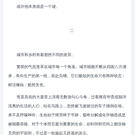
或许他本身就是一个谜。
二
城市和乡村有着迥然不同的差异。
繁荣的气息笼罩在城市每一个角落。城市细胞不断从四面八方涌
来，奔向生产的第一线，前赴后继。它们极短的生命只有两种状态：
鲜活璨灿；黯然失色。
笔直高耸的大厦里上演着无数场勾心斗角，过着雍容华贵或颠沛
流离的生活的人们，站在马路上，忽然被飞速驶过的车子撞倒在地，
来不及呼嚎呻吟。生命始于啼哭终于平静，最终分解成化学物质或是
被细菌吞噬。对于个体而言最为重要的生命，在时间和空间上都浩翰
无穷的宇宙间，不过是一粒扬起又跌落的灰尘。