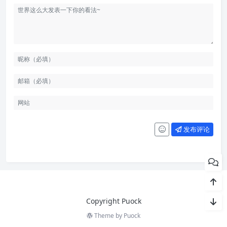
发布评论
Copyright Puock
Theme by
Puock