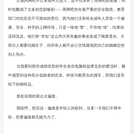
正规的网吧不让未成年人进入，这不仅乐坏了黑网吧的老板，同
时也酿成了太多的悲剧惨剧——黑网吧存在着严重的安全隐患。教育
部门对此应负不可推卸的责任。因为他们没有给未成年人营造一个健
康、安全、科学的上网环境，只是一味地“禁”，不停地“堵”，结果却
适得其反。他们将“求知”这么伟大而有趣的事改造成了喝黄莲水。大
部分人都要结婚生子，但所有人都不会心甘情愿地把自己的婚姻交给
别人包办。
当我看到那些成绩优异的学生坐在电脑前捉襟见肘的窘况时，脑
中感受到这种高分低能者的悲哀。科技与教育在此撞车，而我们是车
轮下的牺牲品。
朋友说我的观点太偏激。
我惊愕，然后说：偏激是年轻人的权利，当某一天我们不再年
轻，想要偏激都无能为力了。