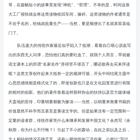
哥，在篇幅短小的故事里发现“禅机”、“哲理”。不幸的是，时间这座
大工厂很快就会将这类读物收回车间，辗碎。这类读物的作者通常是
不在乎名的，给钱就批量生产——当然，要是顺便出了名就算双喜临
门了。
队伍庞大的传统作家最近似乎陷入了低潮，看着自己呕心沥血写
出的东西无人问津，恐怕他们真的要吐血了。就我个人而言，早就被
语文课本上的所谓“名家名作”弄得苦不堪言了，哪还敢再去买来拜读
呢？这类文章创作起来大抵有一定的规律可循，开头中间结尾主题中
心思想感情都是模式化了的，即使创新也只是在文化囚笼里进行有限
的相对的创新。他们的著作靠着这样那样协会的扶持以及官方媒体铺
天盖地的宣传，印量销量都极为惨淡——当然，以销量来衡量书籍的
价值显然不科学而且甚至是亵读文学的。但是如果没有一定范围和一
定量的读者群，传统作家凭什么来继承和发展中国文化？余杰写《余
秋雨，你为什么不忏悔？》引起了不小的轰动，在此之前以及之后，
文人相轻的情况不绝于耳。还有一帮传统的三流作家，公然以“骂过