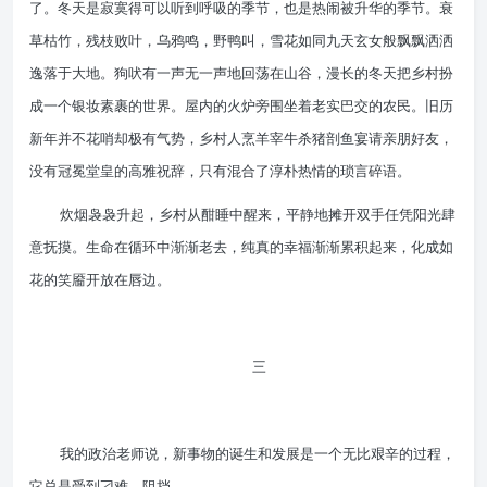
了。冬天是寂寞得可以听到呼吸的季节，也是热闹被升华的季节。衰
草枯竹，残枝败叶，乌鸦鸣，野鸭叫，雪花如同九天玄女般飘飘洒洒
逸落于大地。狗吠有一声无一声地回荡在山谷，漫长的冬天把乡村扮
成一个银妆素裹的世界。屋内的火炉旁围坐着老实巴交的农民。旧历
新年并不花哨却极有气势，乡村人烹羊宰牛杀猪剖鱼宴请亲朋好友，
没有冠冕堂皇的高雅祝辞，只有混合了淳朴热情的琐言碎语。
炊烟袅袅升起，乡村从酣睡中醒来，平静地摊开双手任凭阳光肆
意抚摸。生命在循环中渐渐老去，纯真的幸福渐渐累积起来，化成如
花的笑靥开放在唇边。
三
我的政治老师说，新事物的诞生和发展是一个无比艰辛的过程，
它总是受到刁难、阻挡。