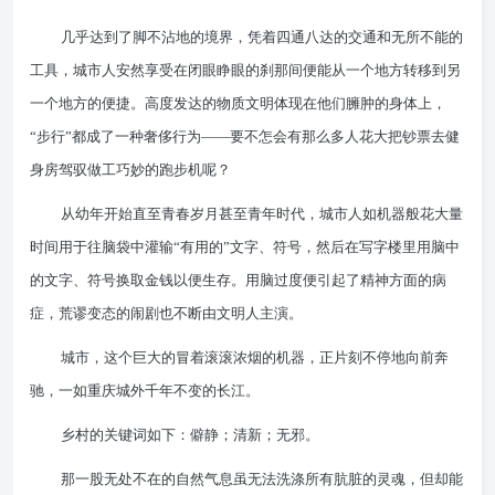
几乎达到了脚不沾地的境界，凭着四通八达的交通和无所不能的
工具，城市人安然享受在闭眼睁眼的刹那间便能从一个地方转移到另
一个地方的便捷。高度发达的物质文明体现在他们臃肿的身体上，
“步行”都成了一种奢侈行为——要不怎会有那么多人花大把钞票去健
身房驾驭做工巧妙的跑步机呢？
从幼年开始直至青春岁月甚至青年时代，城市人如机器般花大量
时间用于往脑袋中灌输“有用的”文字、符号，然后在写字楼里用脑中
的文字、符号换取金钱以便生存。用脑过度便引起了精神方面的病
症，荒谬变态的闹剧也不断由文明人主演。
城市，这个巨大的冒着滚滚浓烟的机器，正片刻不停地向前奔
驰，一如重庆城外千年不变的长江。
乡村的关键词如下：僻静；清新；无邪。
那一股无处不在的自然气息虽无法洗涤所有肮脏的灵魂，但却能