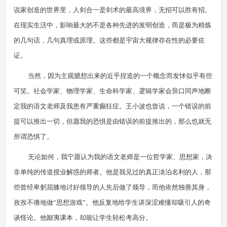
说家创造的世界里，人剑合一是剑术的最高境界，无招可以胜有招。
在现实生活中，影响最大的不是各种先进的发明创造，而是极为精炼
的几句话，几句真理或原理。这些都是宇宙大规律存在性的必要佐
证。
当然，因为主观臆想出来的近乎捏造的一个概念而发怵似乎有些
可笑。社会学家、物理学家、生命科学家、逻辑学家会异口同声地断
定我的语文老师及我患有严重癫狂症。王小波也曾说，一个错误的前
提可以推出一切，但愿我的恐惧是由错误的前提推出的，那么也就无
所谓恐惧了。
无论如何，我宁愿认为我的语文老师是一位哲学家、思想家，决
非单纯的传道授业解惑的师者。他是我见过的真正淡泊名利的人，那
些曾经卑躬屈膝地讨好领导的人先后做了领导，而他依然独善其身，
孜孜不倦地做“思想游戏”。他反复地给学生讲深涩难懂却吸引人的奇
谈怪论。他鄙夷课本，却能让学生轻松考高分。