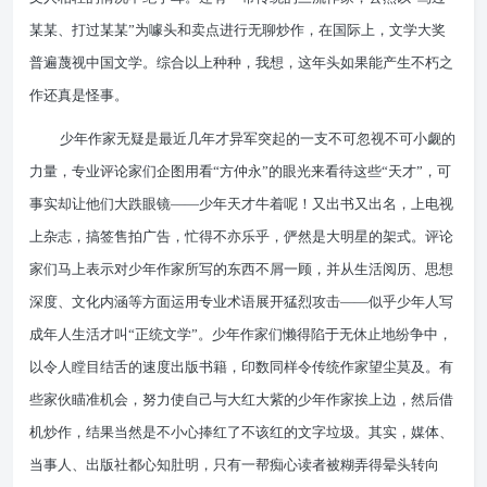
某某、打过某某”为噱头和卖点进行无聊炒作，在国际上，文学大奖
普遍蔑视中国文学。综合以上种种，我想，这年头如果能产生不朽之
作还真是怪事。
少年作家无疑是最近几年才异军突起的一支不可忽视不可小觑的
力量，专业评论家们企图用看“方仲永”的眼光来看待这些“天才”，可
事实却让他们大跌眼镜——少年天才牛着呢！又出书又出名，上电视
上杂志，搞签售拍广告，忙得不亦乐乎，俨然是大明星的架式。评论
家们马上表示对少年作家所写的东西不屑一顾，并从生活阅历、思想
深度、文化内涵等方面运用专业术语展开猛烈攻击——似乎少年人写
成年人生活才叫“正统文学”。少年作家们懒得陷于无休止地纷争中，
以令人瞠目结舌的速度出版书籍，印数同样令传统作家望尘莫及。有
些家伙瞄准机会，努力使自己与大红大紫的少年作家挨上边，然后借
机炒作，结果当然是不小心捧红了不该红的文字垃圾。其实，媒体、
当事人、出版社都心知肚明，只有一帮痴心读者被糊弄得晕头转向