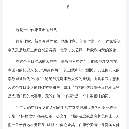
四
这是一个作家辈出的时代。
传统作家、新青春派作家、网络作家、美女作家、少年作家等等
争先恐后地跃上舞台兴云弄雾，似乎，文艺界一片欣欣向荣的景象。
在这个鱼目混珠的人群中，高尚与卑劣并存，韬略与浮华同在。
拿国内的情况来说，“用身体写作”的卫慧和知识渊博、以证据骂人的
李敖同被称为“作家”，这绝对是对李敖大叔的亵读。由此看来，想混
入这个数目庞大的群体并非难事，戴上了“作家”这顶帽子后也不见得
是光耀门楣的大喜事。无论如何，“作家”是一个非常暖昧的词。
生产力的空前发达使人们的生活节奏变得和轰隆的机器一样快，
于是，“快餐读物”招摇过市，公交车，地铁站里或是席梦思床上，人
们一目十行地在无厘头“幽默”中会心欢笑，在廉价爱情中寻觅美女帅