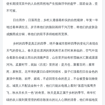
使长期浸淫其中的人自然而然地产生抵御浮华的盔甲，固若金汤，坚
不可摧。
日出而作，日落而息，乡村人遵循着朴实的自然规律，年复一年
地过着单调生活。岁月将他们的脸刻画得千沟万壑，将他们的皮肤染
成黝黑或古铜，将他们的双手弄得粗糙而宽厚。
乡村的四季是真正的四季，绝不像城市那样四季的变化只表现在
天气的变化上。春天是在凛冽的寒风将尽未尽时来来临的，空气中混
合着新生命破土而出的清脆声音，山谷里开始有积雪融水汇聚成潺潺
河沟。孟夏时节，就如《吕览》里所述：是月也，聚蓄百药；糜草
死；麦秋至。北半球的夏日白昼时间很长，孩子们顶着烈日在金色的
麦浪中奔跑、欢呼、嬉戏，不必回答生命的意义，不会被责备玩物丧
志。城里人不配说金秋十月，他们只能从电视上看到“落霞与孤骛齐
飞，秋水共长天一色”的奇景。秋天是真正属于乡村的季节。终年忙
碌的农人嗅到黄澄澄的稻谷散发出的沁人心脾的清香，他们幸福地笑