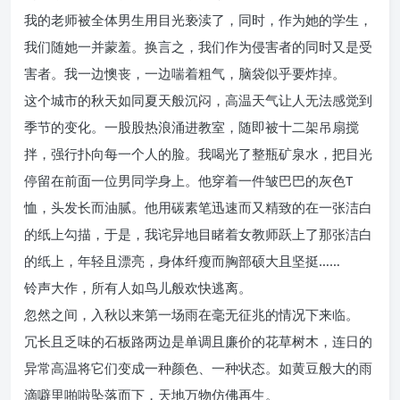
我的老师被全体男生用目光亵渎了，同时，作为她的学生，
我们随她一并蒙羞。换言之，我们作为侵害者的同时又是受
害者。我一边懊丧，一边喘着粗气，脑袋似乎要炸掉。
这个城市的秋天如同夏天般沉闷，高温天气让人无法感觉到
季节的变化。一股股热浪涌进教室，随即被十二架吊扇搅
拌，强行扑向每一个人的脸。我喝光了整瓶矿泉水，把目光
停留在前面一位男同学身上。他穿着一件皱巴巴的灰色T
恤，头发长而油腻。他用碳素笔迅速而又精致的在一张洁白
的纸上勾描，于是，我诧异地目睹着女教师跃上了那张洁白
的纸上，年轻且漂亮，身体纤瘦而胸部硕大且坚挺……
铃声大作，所有人如鸟儿般欢快逃离。
忽然之间，入秋以来第一场雨在毫无征兆的情况下来临。
冗长且乏味的石板路两边是单调且廉价的花草树木，连日的
异常高温将它们变成一种颜色、一种状态。如黄豆般大的雨
滴噼里啪啦坠落而下，天地万物仿佛再生。