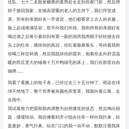
仗队、七十二名散发糖果的童男处女走到你家门前，然后用
轿子接回我家，在德高望重的老人的主持下，我们拜堂成
亲。所有的亲朋好友一齐道贺，他们都要穿上古人的衣服，
脸上必须堆满笑容，双手向我们作揖。我和所有的亲朋好友
喝过酒之后将引着你到布置一新的洞房我用棍子轻轻挑去你
头上的红布，摘掉你的凤冠，你红着脸垂着头，等待着我和
你喝三杯交杯酒，然后我脱掉你的霞衣，抱着你走向舒适温
暖的而且宽大的铺着十万片鸭绒毛的床上，我们在那里自由
驰骋……
我看了看腕上的电子表，已经过去三十五分钟了。雨还在绵
绵不绝地下，整个世界被灰颜色所笼罩。我面向着公寓，走
在雨中。
我试着努力把面部肌肉调整为自然微笑的状态，然后掏出钥
匙，缓缓转动。我彷佛看到齐小悦向往常一样向我扑来，轻
盈曼妙，香气扑鼻。站在门口的我一动不动，默默注视我床