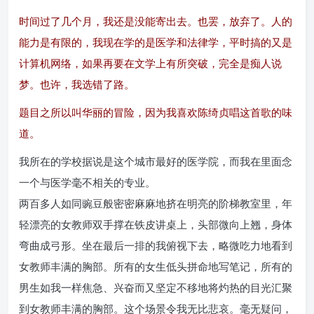
时间过了几个月，我还是没能寄出去。也罢，放弃了。人的
能力是有限的，我现在学的是医学和法律学，平时搞的又是
计算机网络，如果再要在文学上有所突破，完全是痴人说
梦。也许，我选错了路。
题目之所以叫华丽的冒险，因为我喜欢陈绮贞唱这首歌的味
道。
我所在的学校据说是这个城市最好的医学院，而我在里面念
一个与医学毫不相关的专业。
两百多人如同豌豆般密密麻麻地挤在明亮的阶梯教室里，年
轻漂亮的女教师双手撑在铁皮讲桌上，头部微向上翘，身体
弯曲成弓形。坐在最后一排的我俯视下去，略微吃力地看到
女教师丰满的胸部。所有的女生低头拼命地写笔记，所有的
男生如我一样焦急、兴奋而又坚定不移地将灼热的目光汇聚
到女教师丰满的胸部。这个场景令我无比悲哀。毫无疑问，