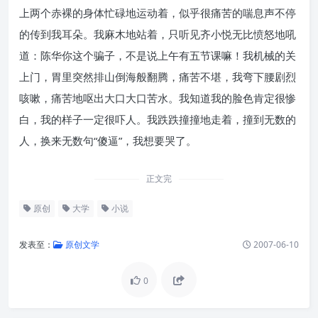
上两个赤裸的身体忙碌地运动着，似乎很痛苦的喘息声不停
的传到我耳朵。我麻木地站着，只听见齐小悦无比愤怒地吼
道：陈华你这个骗子，不是说上午有五节课嘛！我机械的关
上门，胃里突然排山倒海般翻腾，痛苦不堪，我弯下腰剧烈
咳嗽，痛苦地呕出大口大口苦水。我知道我的脸色肯定很惨
白，我的样子一定很吓人。我跌跌撞撞地走着，撞到无数的
人，换来无数句“傻逼”，我想要哭了。
正文完
原创
大学
小说
发表至：
原创文学
2007-06-10
0