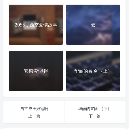
2055，西京爱情故事
云
安德·斯坦得
华丽的冒险 （上）
自古成王败寇啊
华丽的冒险 （下）
上一篇
下一篇