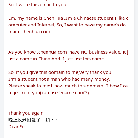
So, I write this email to you.
Em, my name is ChenHua ,I’m a Chinaese student.I like c
omputer and Internet, So, I want to have my name’s do
main:
chenhua.com
As you know ,
chenhua.com
have NO business value. It j
ust a name in China.And I just use this name.
So, if you give this domain to me,very thank you!
I ‘m a student,not a man who had many money.
Please speak to me:1.how much this domain. 2.how I ca
n get from you(can use ‘
ename.com
‘?).
Thank you again!
晚上收到回复了，如下：
Dear Sir