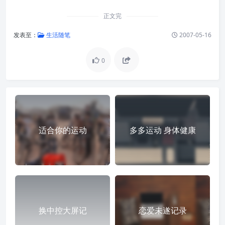
正文完
发表至：
生活随笔
2007-05-16
0
适合你的运动
多多运动 身体健康
换中控大屏记
恋爱未遂记录