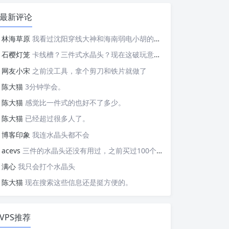
最新评论
林海草原
我看过沈阳穿线大神和海南弱电小胡的视频，他们做这些的熟练程度，是不是也是建立在这些翻车之上的....
石樱灯笼
卡线槽？三件式水晶头？现在这破玩意变得这么复杂了？
网友小宋
之前没工具，拿个剪刀和铁片就做了
陈大猫
3分钟学会。
陈大猫
感觉比一件式的也好不了多少。
陈大猫
已经超过很多人了。
博客印象
我连水晶头都不会
acevs
三件的水晶头还没有用过，之前买过100个水晶头还没有 用完。
满心
我只会打个水晶头
陈大猫
现在搜索这些信息还是挺方便的。
VPS推荐