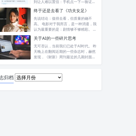
到让人难以置信：手机点一下—验证头
像—提交—...
终于还是去看了《功夫女足》
先说结论：值得去看，但质量的确不
高。 电影对于我而言，是一种消遣，我
认为最重要的是：剧情够不够精彩。 比
如，喜...
关于AI的一些碎片思考
无可否认，当前我们已处于AI时代。 昨
天晚上在翻阅近期的一些杂志时，赫然
发现，《财新》周刊最近的几期封面报
道内...
日
志归档
志
归
档