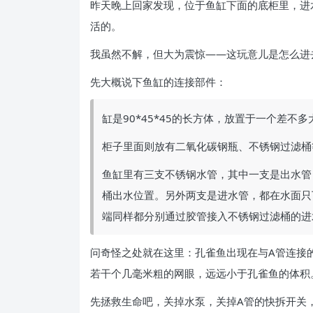
昨天晚上回家发现，位于鱼缸下面的底柜里，进
活的。
我虽然不解，但大为震惊——这玩意儿是怎么进
先大概说下鱼缸的连接部件：
缸是90*45*45的长方体，放置于一个差不
柜子里面则放有二氧化碳钢瓶、不锈钢过滤桶
鱼缸里有三支不锈钢水管，其中一支是出水管
桶出水位置。另外两支是进水管，都在水面只
端同样都分别通过胶管接入不锈钢过滤桶的进
问奇怪之处就在这里：孔雀鱼出现在与A管连接
若干个几毫米粗的网眼，远远小于孔雀鱼的体积
先拯救生命吧，关掉水泵，关掉A管的快拆开关