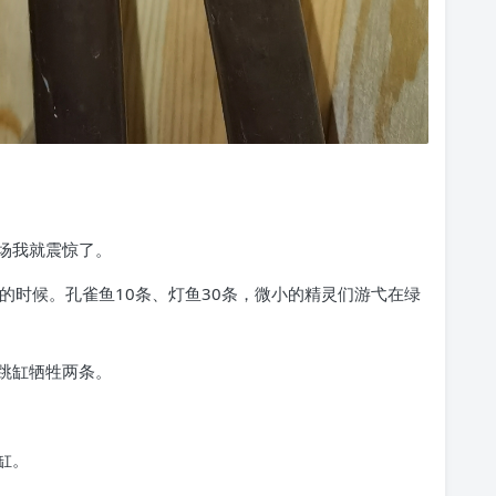
场我就震惊了。
的时候。孔雀鱼10条、灯鱼30条，微小的精灵们游弋在绿
跳缸牺牲两条。
缸。