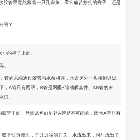
水胶管里竟然藏着一只孔雀鱼，看它痛苦挣扎的样子，还是
去的？
多大小的柜子上面。
等。
，管的末端通过胶管与水泵相连，水泵另外一头接到过滤
下，A管只有网眼，B管是网眼+除油膜套件。AB管的末
水口。
的胶管里面。然而从鱼缸到达A管是不可能的，因为A管只有
。
，取下快拆接头，打开近端的开关，水流出来，同时流出了