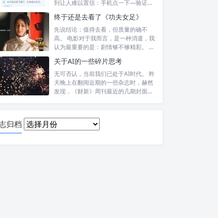
到让人难以置信：手机点一下—验证头
像—提交—...
终于还是去看了《功夫女足》
先说结论：值得去看，但质量的确不
高。 电影对于我而言，是一种消遣，我
认为最重要的是：剧情够不够精彩。 比
如，喜...
关于AI的一些碎片思考
无可否认，当前我们已处于AI时代。 昨
天晚上在翻阅近期的一些杂志时，赫然
发现，《财新》周刊最近的几期封面报
道内...
日
志归档
志
归
档