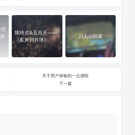
女优
陈绮贞&五月天——
农
川人，川菜
《私奔到月球》
关于用户体验的一点感悟
下一篇