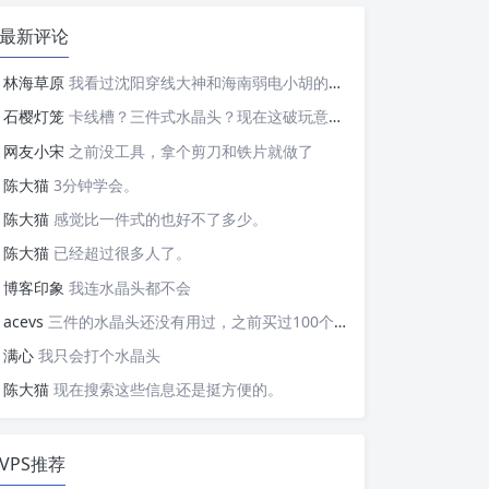
最新评论
林海草原
我看过沈阳穿线大神和海南弱电小胡的视频，他们做这些的熟练程度，是不是也是建立在这些翻车之上的....
石樱灯笼
卡线槽？三件式水晶头？现在这破玩意变得这么复杂了？
网友小宋
之前没工具，拿个剪刀和铁片就做了
陈大猫
3分钟学会。
陈大猫
感觉比一件式的也好不了多少。
陈大猫
已经超过很多人了。
博客印象
我连水晶头都不会
acevs
三件的水晶头还没有用过，之前买过100个水晶头还没有 用完。
满心
我只会打个水晶头
陈大猫
现在搜索这些信息还是挺方便的。
VPS推荐