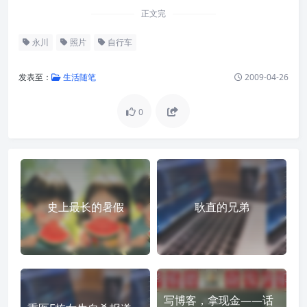
正文完
永川
照片
自行车
发表至：
生活随笔
2009-04-26
0
史上最长的暑假
耿直的兄弟
写博客，拿现金——话