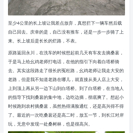
至少4公里的长上坡让我差点放弃，真想拦下一辆车然后载
自己回去。庆幸的是，自己没有推车，还是一步一步骑了上
来。长上坡后是长长的烂路，不表。
原路返回永川，在洗车的时候想起前几天有车友去摘桑葚，
于是马上给幺鸡老师打电话，在他的指引下向着白塔桥骑
去。其实这段路走了很长的冤枉路，幺鸡老师让我走大安的
老路，但是我不知道老路在哪儿，就直接从美人店上大安，
上到顶上再从另一边下山到白塔桥。到了白塔桥，在当地人
的指导下找到桑葚的集中地，边吃边摘，彻底爽了。想起小
时候跑到农村摘桑葚，虽然热得满脸通红，还是高兴得不得
了。最近的一次吃桑葚还是高二时，放五一节，到长江对岸
玩，无意中发现一处桑树林，也是很高兴。