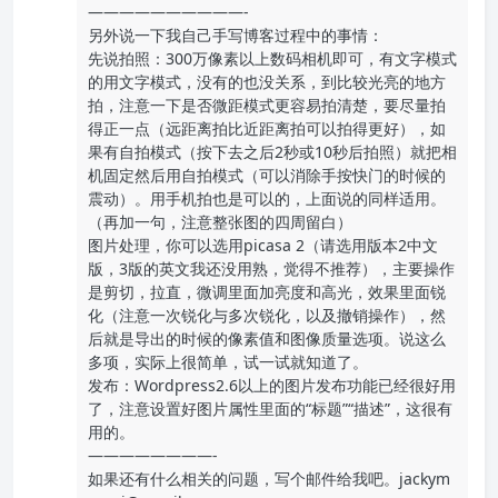
——————————-
另外说一下我自己手写博客过程中的事情：
先说拍照：300万像素以上数码相机即可，有文字模式
的用文字模式，没有的也没关系，到比较光亮的地方
拍，注意一下是否微距模式更容易拍清楚，要尽量拍
得正一点（远距离拍比近距离拍可以拍得更好），如
果有自拍模式（按下去之后2秒或10秒后拍照）就把相
机固定然后用自拍模式（可以消除手按快门的时候的
震动）。用手机拍也是可以的，上面说的同样适用。
（再加一句，注意整张图的四周留白）
图片处理，你可以选用picasa 2（请选用版本2中文
版，3版的英文我还没用熟，觉得不推荐），主要操作
是剪切，拉直，微调里面加亮度和高光，效果里面锐
化（注意一次锐化与多次锐化，以及撤销操作），然
后就是导出的时候的像素值和图像质量选项。说这么
多项，实际上很简单，试一试就知道了。
发布：Wordpress2.6以上的图片发布功能已经很好用
了，注意设置好图片属性里面的“标题”“描述”，这很有
用的。
————————-
如果还有什么相关的问题，写个邮件给我吧。jackym