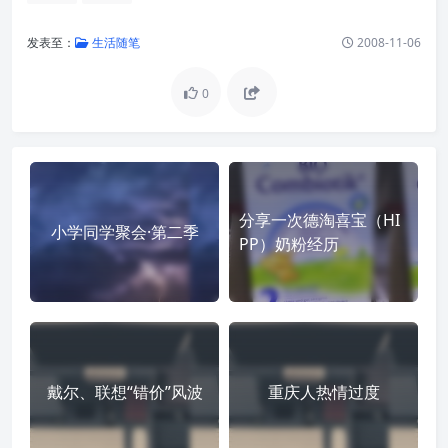
发表至：
生活随笔
2008-11-06
0
分享一次德淘喜宝（HI
小学同学聚会·第二季
PP）奶粉经历
戴尔、联想“错价”风波
重庆人热情过度