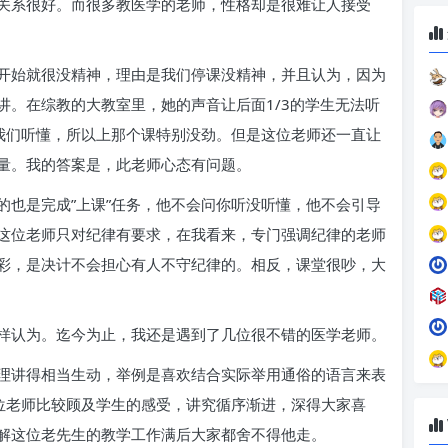
关系很好。而很多教医学的老师，性格却是很难让人接受
开始就很没精神，理由是我们停课没精神，并且认为，因为
讲。在综教的大教室里，她的声音让后面1/3的学生无法听
让我们听懂，所以上那个课特别没劲。但是这位老师还一直让
量。我的答案是，此老师心态有问题。
的也是完成”上课”任务，他不会问你听没听懂，他不会引导
这位老师只对纪律有要求，在我看来，专门强调纪律的老师
彩，是决计不会担心有人不守纪律的。相反，课堂很吵，大
样认为。迄今为止，我还是遇到了几位很不错的医学老师。
理讲得相当生动，举例是喜欢结合实际举用通俗的语言来表
这位老师比较顾及学生的感受，讲究循序渐进，深得大家喜
解这位老先生的教学工作满后大家都舍不得他走。