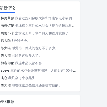
最新评论
林海草原
我看过沈阳穿线大神和海南弱电小胡的视频，他们做这些的熟练程度，是不是也是建立在这些翻车之上的....
石樱灯笼
卡线槽？三件式水晶头？现在这破玩意变得这么复杂了？
网友小宋
之前没工具，拿个剪刀和铁片就做了
陈大猫
3分钟学会。
陈大猫
感觉比一件式的也好不了多少。
陈大猫
已经超过很多人了。
博客印象
我连水晶头都不会
acevs
三件的水晶头还没有用过，之前买过100个水晶头还没有 用完。
满心
我只会打个水晶头
陈大猫
现在搜索这些信息还是挺方便的。
VPS推荐