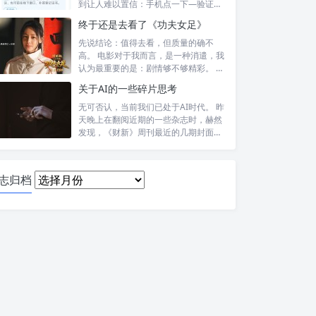
到让人难以置信：手机点一下—验证头
像—提交—...
终于还是去看了《功夫女足》
先说结论：值得去看，但质量的确不
高。 电影对于我而言，是一种消遣，我
认为最重要的是：剧情够不够精彩。 比
如，喜...
关于AI的一些碎片思考
无可否认，当前我们已处于AI时代。 昨
天晚上在翻阅近期的一些杂志时，赫然
发现，《财新》周刊最近的几期封面报
道内...
日
志归档
志
归
档