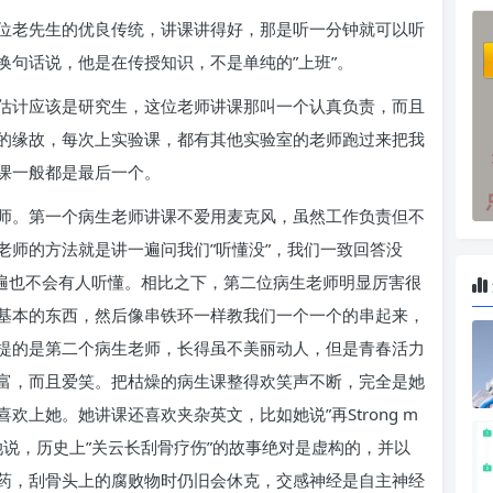
位老先生的优良传统，讲课讲得好，那是听一分钟就可以听
换句话说，他是在传授知识，不是单纯的”上班”。
估计应该是研究生，这位老师讲课那叫一个认真负责，而且
的缘故，每次上实验课，都有其他实验室的老师跑过来把我
课一般都是最后一个。
师。第一个病生老师讲课不爱用麦克风，虽然工作负责但不
老师的方法就是讲一遍问我们”听懂没”，我们一致回答没
0遍也不会有人听懂。相比之下，第二位病生老师明显厉害很
基本的东西，然后像串铁环一样教我们一个一个的串起来，
提的是第二个病生老师，长得虽不美丽动人，但是青春活力
富，而且爱笑。把枯燥的病生课整得欢笑声不断，完全是她
上她。她讲课还喜欢夹杂英文，比如她说”再Strong m
她说，历史上”关云长刮骨疗伤”的故事绝对是虚构的，并以
药，刮骨头上的腐败物时仍旧会休克，交感神经是自主神经