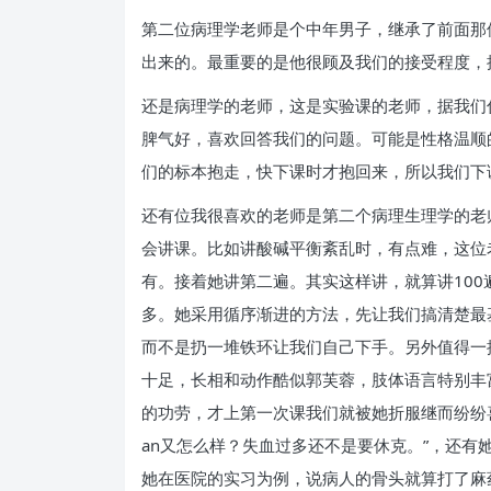
第二位病理学老师是个中年男子，继承了前面那
出来的。最重要的是他很顾及我们的接受程度，
还是病理学的老师，这是实验课的老师，据我们
脾气好，喜欢回答我们的问题。可能是性格温顺
们的标本抱走，快下课时才抱回来，所以我们下
还有位我很喜欢的老师是第二个病理生理学的老
会讲课。比如讲酸碱平衡紊乱时，有点难，这位
有。接着她讲第二遍。其实这样讲，就算讲10
多。她采用循序渐进的方法，先让我们搞清楚最
而不是扔一堆铁环让我们自己下手。另外值得一
十足，长相和动作酷似郭芙蓉，肢体语言特别丰
的功劳，才上第一次课我们就被她折服继而纷纷喜欢
an又怎么样？失血过多还不是要休克。”，还有
她在医院的实习为例，说病人的骨头就算打了麻