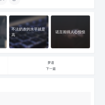
不法奶农的水平就是
谣言闹得人心惶惶
高
梦遗
下一篇