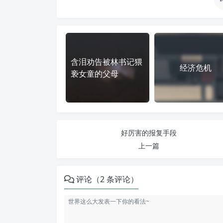
含泪劝告被林书记猥
经济危机
亵女童的父母
好厉害的报复手段
上一篇
评论（2 条评论）