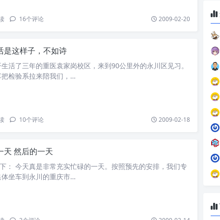
读
16
个评论
2009-02-20
活是这样子，不如诗
开生活了三年的重医袁家岗校区，来到90公里外的永川区见习。
车把检验系拉来陪我们，…
读
10
个评论
2009-02-18
一天 然后的一天
如下： 今天真是非常充实忙碌的一天。按照预先的安排，我们专
集体坐车到永川的重庆市…