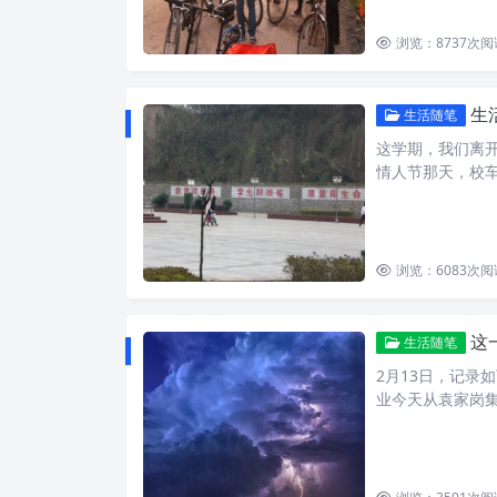
浏览：8737
次阅
生
生活随笔
这学期，我们离
情人节那天，校
浏览：6083
次阅
这
生活随笔
2月13日，记录
业今天从袁家岗