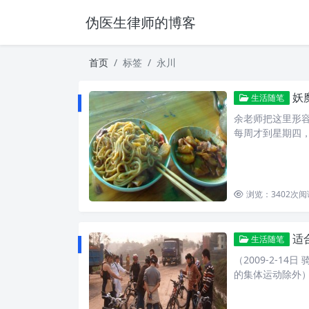
伪医生律师的博客
首页
标签
永川
妖
生活随笔
余老师把这里形容
每周才到星期四
浏览：3402
次阅
适
生活随笔
（2009-2-1
的集体运动除外