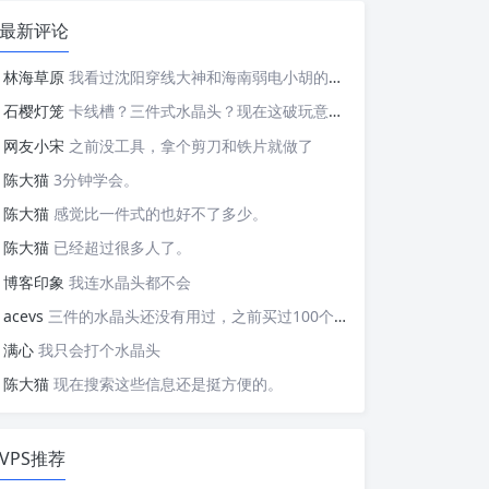
最新评论
林海草原
我看过沈阳穿线大神和海南弱电小胡的视频，他们做这些的熟练程度，是不是也是建立在这些翻车之上的....
石樱灯笼
卡线槽？三件式水晶头？现在这破玩意变得这么复杂了？
网友小宋
之前没工具，拿个剪刀和铁片就做了
陈大猫
3分钟学会。
陈大猫
感觉比一件式的也好不了多少。
陈大猫
已经超过很多人了。
博客印象
我连水晶头都不会
acevs
三件的水晶头还没有用过，之前买过100个水晶头还没有 用完。
满心
我只会打个水晶头
陈大猫
现在搜索这些信息还是挺方便的。
VPS推荐