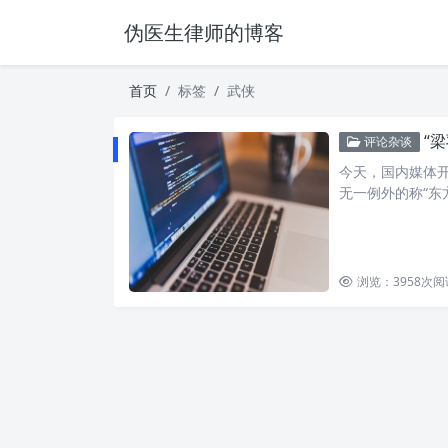
伪医生律师的博客
首页
标签
武侠
“
评论杂谈
今天，国内媒体
无一例外的称“东
浏览：3958
次阅