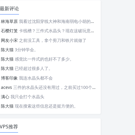
最新评论
林海草原
我看过沈阳穿线大神和海南弱电小胡的视频，他们做这些的熟练程度，是不是也是建立在这些翻车之上的....
石樱灯笼
卡线槽？三件式水晶头？现在这破玩意变得这么复杂了？
网友小宋
之前没工具，拿个剪刀和铁片就做了
陈大猫
3分钟学会。
陈大猫
感觉比一件式的也好不了多少。
陈大猫
已经超过很多人了。
博客印象
我连水晶头都不会
acevs
三件的水晶头还没有用过，之前买过100个水晶头还没有 用完。
满心
我只会打个水晶头
陈大猫
现在搜索这些信息还是挺方便的。
VPS推荐