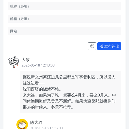
然后就乘高铁去丹东。
丹东的火车站很有苏俄风格，很高的穹顶，石材的外立面，
拱形的各种小设计。
在丹东的第一个晚餐，还是吃烧烤，这里的烧烤就多了一些
海鲜的元素，虽然也是自助式，但厨房会烤到七成熟再端上
来自己继续烤。这次3个人吃了150多，吃撑了，味道也很
不错。
在丹东，抽空去看了断桥，当天风雨交加，气温骤降，坚持
走到了断桥最前端，远眺对岸的朝鲜新义州，想着对面是否
也有人在看我们。
丹东的街道有点意思，很多以“经纬”命名，比如我从断桥走
回宾馆就是沿着六纬路往西，一路穿过的路口就是一经路、
二经路……