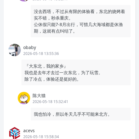
丹东的饮食很有朝鲜族特色，甚至有一个街区的店铺招牌都
是中朝双语的。找了家朝鲜族特色饭馆，吃了黄蚬子、泡
菜、萝卜牛肉、海鲜鸡蛋饼、酱骨头什么的，挺不错。
离开丹东前一晚，在农贸市场买了点草莓，用泡沫箱装着，
一路跟着我坐火车、飞机。由于沈阳和重庆的温度都很高，
所以草莓的香味源源不断从泡沫箱冒出来，回到家后打开一
看，有一些已经坏掉了。
至此，短暂的东北之行就结束了。由于是公干，也没太多时
间到处溜达。在飞机上，经过华北平原，就看到大片平整的
土地，东北也是如此，感叹这里的农业生产基础条件好过我
们西南太多了。在沈阳和丹东，城市里的年轻人很多，夜市
生意也不错，算是推翻了我之前想象中的“萧条”。除了沈阳
漫天的飞絮之外，其他印象都挺好，希望下次能深度游，比
较期待的几个地方是：大连、盘锦、东港。