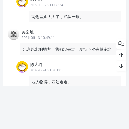
发布评论
大致
2026-05-18 12:43:03
据说新义州离江边几公里都是军事管制区，所以没人
往这边看……
沈阳西塔的烧烤不错。
来大连，如果为了吃，就要么4月来，要么9月来。中
间休渔期海鲜又贵又不新鲜。如果为避暑那就挑你们