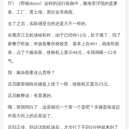
厅》《野狼disco》这样的流行歌曲中，脑海里浮现的是萧
条、工厂、黑土地、黑社会等画面。
去了之后，实际感受当然还是大不一样的。
在重庆江北机场候机时，由于已经快12点，肚子饿了，找了
家餐厅吃饭，米饭套餐价格较贵，基本上在40+，就改吃面
条，点了个豌杂面，收银机上显示48元，令我倒吸一口冷
气。
我：豌杂面要这么贵呀？
店员噼里啪啦在键盘上按了一阵，收银机又显示25元。
店员解释说：有普通的。
哦，那我明白了，这是能坑一个算一个是吧？关键是味道赶
外面大街上的店差远了。
言归正传。到达沈阳机场后，才步行了不到5分钟就来到了