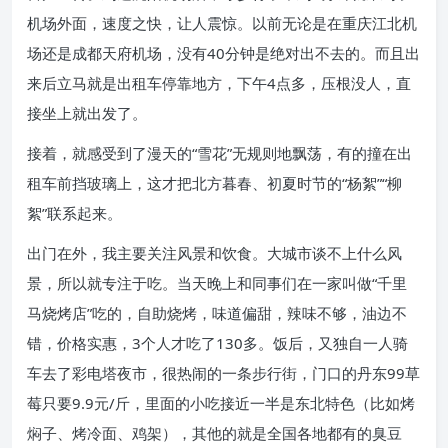
机场外面，速度之快，让人震惊。以前无论是在重庆江北机
场还是成都天府机场，没有40分钟是绝对出不去的。而且出
来后立马就是出租车停靠地方，下午4点多，压根没人，直
接坐上就出发了。
接着，就感受到了漫天的“雪花”无规则地飘荡，有的撞在出
租车前挡玻璃上，这才把北方暮春、初夏时节的“杨絮”“柳
絮”联系起来。
出门在外，我主要关注风景和饮食。大城市谈不上什么风
景，所以就专注于吃。当天晚上和同事们在一家叫做“千里
马烧烤店”吃的，自助烧烤，味道偏甜，辣味不够，油边不
错，价格实惠，3个人才吃了130多。饭后，又独自一人骑
车去了彩电塔夜市，很热闹的一条步行街，门口的丹东99草
莓只要9.9元/斤，里面的小吃接近一半是东北特色（比如烤
焖子、烤冷面、鸡架），其他的就是全国各地都有的臭豆