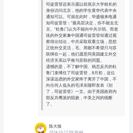
司徒雷登还表示愿以前燕京大学校长的
身份访问北京，他的学生黄华代表中央
通知可以。可就在此时，华盛顿来电通
知司徒雷登：“最高层决定，你不能去北
京。”杜鲁门认为不能向中共示弱。而老
练的外交家兼中国通司徒雷登却通过观
察得出结论，中共采取双重立场，思想
正统外交灵活，毛、周都不希望只与苏
联绑在一起，他们愿意同美国建立外交
经济关系以平衡与苏联的同盟。
遗憾的是，不了解中国、病态反共的杜
鲁门束缚住了司徒雷登，8月初，这位
深谋远虑的外交家终于离开了中国，不
向任何人低头的毛泽东随即发表《别
了，司徒雷登》一文。由于美国政府内
部反共鹰派的阻挠，中美之间的线断
了。
陈大猫
2024-10-17 09:38:44