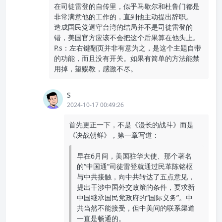
在司徒雷登的自传里，似乎马歇尔和杜鲁门都是
非常满意他的工作的，直到他主动提出辞职。
造成国民党退守台湾的结局并不是司徒雷登的
错，美国官方应该不会把这个后果算在他头上。
P.s：左右键翻页并非有意为之，是这个主题自带
的功能，而且没有开关。如果有简单的方法能禁
用掉，望赐教，感激不尽。
S
2024-10-17 00:49:26
首先更正一下，不是《漫长的战斗》而是
《决战朝鲜》，第一章写道：
早在6月间，美国驻华大使、那个著名
的“中国通”司徒雷登就通过民革陈铭枢
与中共接触，向中共转达了五点意见，
提出干涉中国外交政策的条件，要求新
中国继承国民党政府的“国际义务”。中
共当然不能接受，但中美间的联系渠道
一直是畅通的。