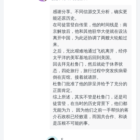
感谢分享。不同信源交叉分析，确实更
能还原历史。
在司徒雷登自传里，他的时间线是：南
京解放后，他和其他驻华大使就在设法
离开中国，为此还协调了两艘大轮船过
来。
之后，无比艰难地通过飞机离开，经停
太平洋的美军基地后回到美国。
回去拜见杜鲁门，然后就处于休养状
态，四处旅行，旅行过程中突发疾病晕
倒在宾馆。接着就请辞。
杜鲁门批准了他的辞呈并给予了充分的
正面肯定。
综上所述，其实不管是杜鲁门，还是司
徒雷登，在当时的历史背景下，他们都
无能为力， 因为他们之前一手帮扶的蒋
介石政权已经败退，而国共合作、和谈
是压根不可能的事。
S