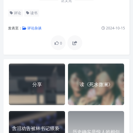
正文完
评论
读书
发表至：
评论杂谈
2024-10-15
0
分享
读《死水微澜》
含泪劝告被林书记猥亵
历史确实是惊人的相似