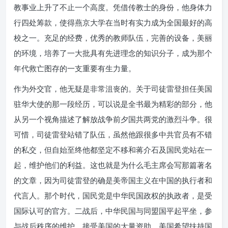
教事业上升了不止一个高度。凭借传教士的身份，他身体力
行四处筹款，使得燕京大学在当时有实力成为全国最好的高
校之一。充足的经费，优秀的教师队伍，完善的设备，美丽
的环境，培养了一大批具有先进理念的知识分子，成为那个
年代救亡图存的一支重要有生力量。
作为外交官，他无疑是非常沮丧的。关于司徒雷登担任美国
驻华大使的那一段经历，可以说是全书最为精彩的部分，他
从另一个视角描述了解放战争前夕国共两党的激烈斗争。很
可惜，司徒雷登站错了队伍，虽然他跟很多中共官员有不错
的私交，但自始至终他都坚定不移和蒋介石及国民党站在一
起，维护他们的利益。这也就是为什么毛主席会写那篇著名
的文章，因为司徒雷登的确是美帝国主义在中国的执行者和
代言人。那个时代，国民党是中华民国政权的执政者，是受
国际认可的官方。二战后，中华民国与同盟国平起平坐，参
与战后秩序的维护，接受美国的大量资助。美国希望扶持国