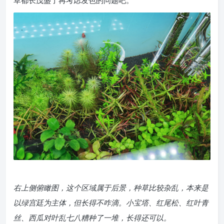
右上侧俯瞰图，这个区域属于后景，种草比较杂乱，本来是
以绿宫廷为主体，但长得不咋滴。小宝塔、红尾松、红叶青
丝、西瓜对叶乱七八糟种了一堆，长得还可以。