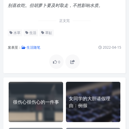
别喜欢吃。但胡萝卜要及时取走，不然影响水质。
正文完
水草
生活
草缸
发表至：
生活随笔
2022-04-15
0
女同学的大胆请假理
很伤心很伤心的一件事
由：例假