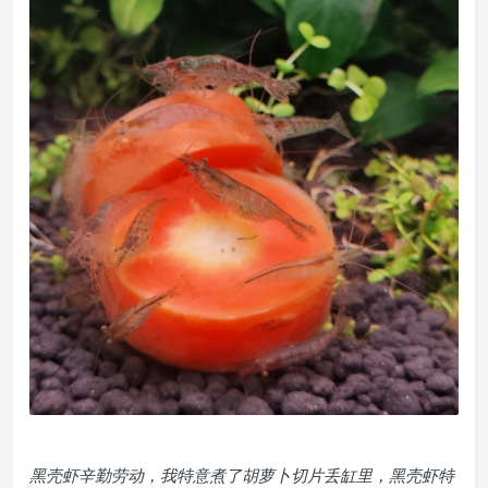
黑壳虾辛勤劳动，我特意煮了胡萝卜切片丢缸里，黑壳虾特