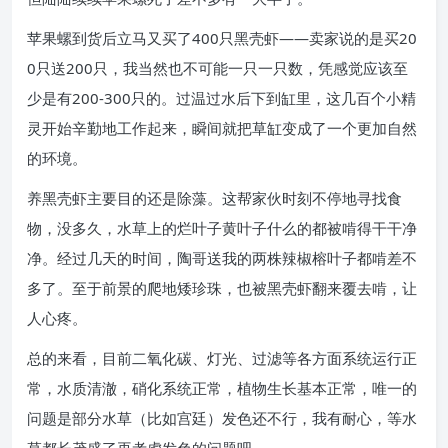
苹果螺到货后立马又买了400只黑壳虾——卖家说的是买20
0只送200只，我当然也不可能一只一只数，凭感觉应该至
少是有200-300只的。过温过水后下到缸里，这几百个小精
灵开始辛勤地工作起来，瞬间就把草缸变成了一个更加自然
的环境。
养黑壳虾主要目的还是除藻。这帮家伙时刻不停地寻找食
物，没多久，水草上的烂叶子黄叶子什么的都被啃得干干净
净。经过几天的时间，陶哥送我的两株辣椒榕叶子都啃差不
多了。至于前景的爬地矮珍珠，也被黑壳虾翻来覆去啃，让
人心疼。
总的来看，目前二氧化碳、灯光、过滤等各方面系统运行正
常，水质清澈，硝化系统正常，植物生长基本正常，唯一的
问题是部分水草（比如宫廷）发色还不行，我有耐心，等水
草都长茂盛了再考虑发色的问题吧。