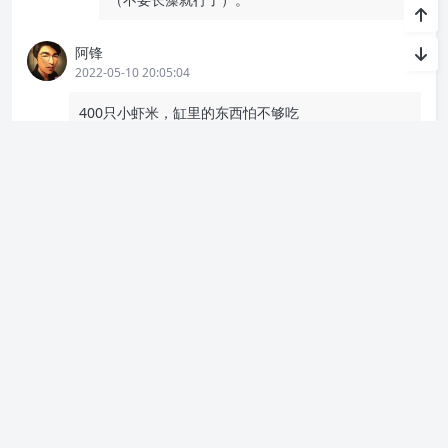
阿锋
2022-05-10 20:05:04
400只小虾米，缸里的东西怕不够吃
陈大猫
2022-05-16 14:36:35
自然淘汰吧，现在估计剩不到100只。留下的都
是精华。
奇点世界
2022-05-15 16:05:35
想一想，我们可是经历百年不遇变革时代，也学会淡
然了
陈大猫