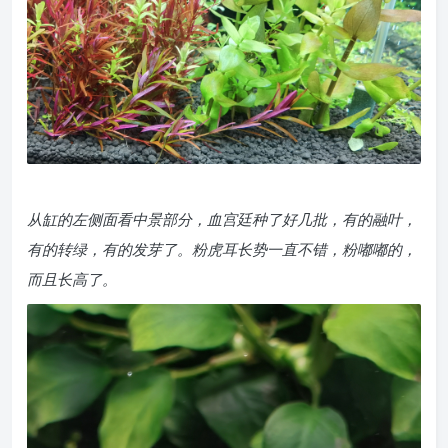
从缸的左侧面看中景部分，血宫廷种了好几批，有的融叶，
有的转绿，有的发芽了。粉虎耳长势一直不错，粉嘟嘟的，
而且长高了。