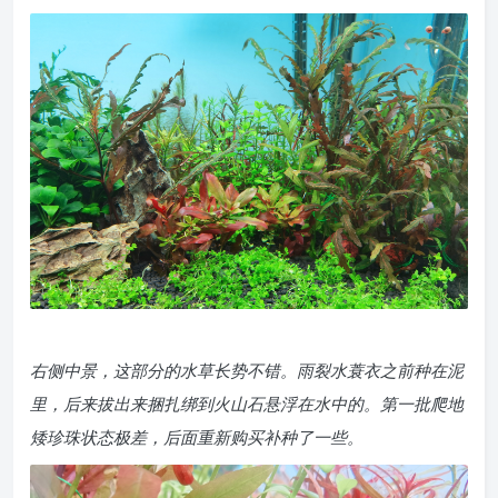
右侧中景，这部分的水草长势不错。雨裂水蓑衣之前种在泥
里，后来拔出来捆扎绑到火山石悬浮在水中的。第一批爬地
矮珍珠状态极差，后面重新购买补种了一些。