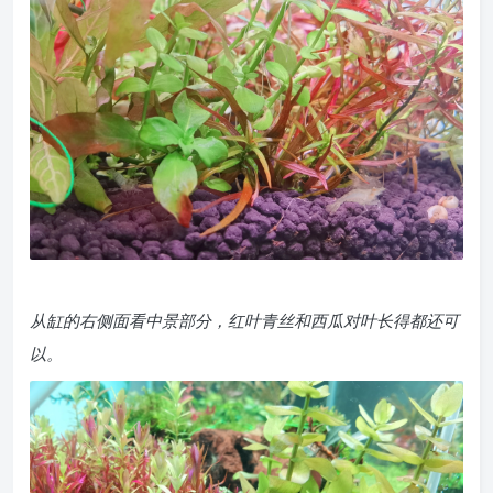
从缸的右侧面看中景部分，红叶青丝和西瓜对叶长得都还可
以。