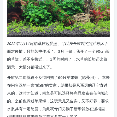
2022年4月14日拍草缸远景照，可以和开缸时的照片对比下
面对疫情，只能苦中作乐了。3月下旬，我开了一个90cm长
的草缸，差不多接近、、3周的时间了，水草的长势还比较
满意，大部分都活过来了。
开缸第二周就迫不及待网购了60只苹果螺（除藻用）。本来
在闲鱼选的一家“成都”的卖家，结果却是从遥远的辽宁寄过
来的，这时才知道，闲鱼是可以选择将商品发布在任何城市
的。之前也养过苹果螺，这玩意儿又皮实，又不好养，要求
水质具有一定硬度，为此我专门另购了珊瑚骨放在滤桶里，
但陆陆续续苹果螺死了差不多有一大半了。