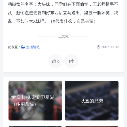
动磁盘的名字：大头妹，同学们在下面偷笑，王老师措手不
及，赶忙点进去复制好东西后立马退出。梁波一脸坏笑，我
说，不如叫大X妹吧。（X代表什么，自己去猜）
正文完
发表至：
生活随笔
2007-11-18
0
黄瓜山 桃花源 卫星湖
耿直的兄弟
（多图杀猫）