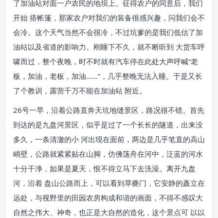
了加油站对面一户农民的地坝上。征得农户的同意后，我们
开始 搭帐篷，那家农户对我们的装备很感兴趣，问我们会不
会冷。这个天气当然不会很冷，不过坑爹的是我们低估了加
油站以及省道的影响力。刚睡下不久，就不断听到 大货车呼
啸而过，整个夜晚，时不时就有汽车停在此处大声呼喊“老
板，加油，老板，加油……”，几乎整晚无法入睡。于是又长
了个教训，露营千万不能在加油站 附近。
26号一早，沿着公路直奔天坑地缝景区，路况很不错。首先
到达的是九盘河景区，似乎是过了一个长长的隧道，出来没
多久，一条清澈的小 河出现在面前，两边是几乎笔直的高山
峭壁，公路就紧紧贴在山脚，仿佛荡舟在河中，泛蓝的河水
十分干净，如果是夏天，恨不得立马下去洗澡。离开九盘
河，沿着 盘山公路而上，可以看到旱夔门，它安静的矗立在
远处，与视野里的田园农房构成和谐的画面，不得不感叹大
自然之伟大、神奇，也正是大自然的造化，这个景点可 以以