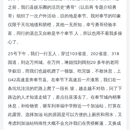
之前，我们县娱乐圈的活历史“勇哥”（以后再 专题介绍勇
哥）组织了一次户外活动，目的地是奉节。我对奉节的印象
仅限于天坑地缝和脐橙，其他一无所知，幸亏勇哥经验丰
富，同行的湛总又自称是半个奉节 人，所以也用不着我多操
心了。
25号下午，我们一行五人，穿过103省道、202省道、318
国道，到达万州城。在万州，琳姐找到阔别20 多年的老同
学叙旧，而我们也趁机蹭了一顿饭。吃完饭，不敢休息，上
G42高速直奔奉节县。在奉节下高速后一片漆黑，我们在一
条坑坑洼洼的烂路上爬了一段长 坡，越走越不对劲，问了下
路边的人才知道走错了，差点往巫溪去了。在奉节城内稍事
休息，补给物资，驱车到幸福中学附近一个加油站，打算在
此露营。选择加油 站的原因是可以方便的上厕所和用水，又
考虑到加油站特殊性大概不会允许我们在旁搭帐篷，又换成