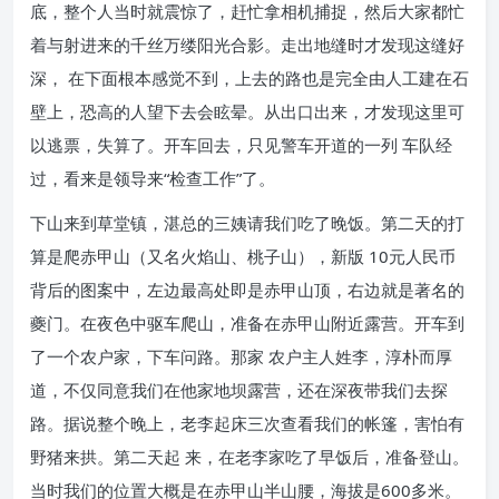
底，整个人当时就震惊了，赶忙拿相机捕捉，然后大家都忙
着与射进来的千丝万缕阳光合影。走出地缝时才发现这缝好
深， 在下面根本感觉不到，上去的路也是完全由人工建在石
壁上，恐高的人望下去会眩晕。从出口出来，才发现这里可
以逃票，失算了。开车回去，只见警车开道的一列 车队经
过，看来是领导来“检查工作”了。
下山来到草堂镇，湛总的三姨请我们吃了晚饭。第二天的打
算是爬赤甲山（又名火焰山、桃子山），新版 10元人民币
背后的图案中，左边最高处即是赤甲山顶，右边就是著名的
夔门。在夜色中驱车爬山，准备在赤甲山附近露营。开车到
了一个农户家，下车问路。那家 农户主人姓李，淳朴而厚
道，不仅同意我们在他家地坝露营，还在深夜带我们去探
路。据说整个晚上，老李起床三次查看我们的帐篷，害怕有
野猪来拱。第二天起 来，在老李家吃了早饭后，准备登山。
当时我们的位置大概是在赤甲山半山腰，海拔是600多米。