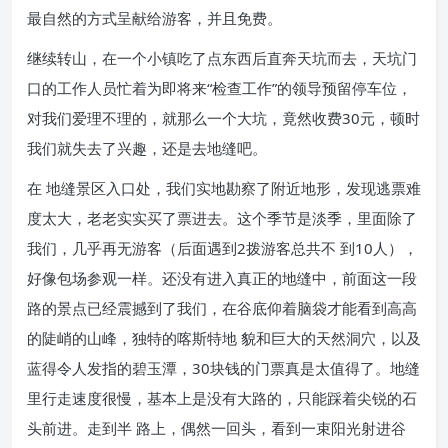
最自然的方式呈献给游客，并且免费。
继续转山，在一个小镇吃了点东西后直奔天坑而去，天坑门
口的工作人员忙着为即将来“检查工作”的领导预留停车位，
对我们爱理不理的，就那么一个大坑，竟然收费30元，顿时
我们就失去了兴趣，还是去地缝吧。
在 地缝景区入口处，我们实地勘察了附近地形，发现逃票难
度太大，老老实实买了票进去。这个季节是淡季，里面除了
我们，几乎再无游客（后面遇到2拨游客总共不 到10人），
好像包场参观一样。还没有进入真正的地缝中，前面这一段
路的景点已经震撼到了我们，在谷底仰着脑袋才能看到高高
的陡峭的山峰，独特的喀斯特地 貌和巨大的天然洞穴，以及
蓝得令人发指的碧玉潭，30块钱的门票真是太值得了。地缝
里行走速度很慢，基本上是没有大路的，只能踩着尖锐的石
头前进。走到半 路上，偶然一回头，看到一束阳光射进谷