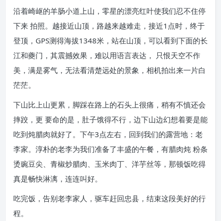
沿着崎岖的羊肠小道上山，零星的漂亮红叶使我们忍不住停
下来 拍照。越接近山顶，路越来越难走，接近1点时，终于
登顶，GPS测得海拔1348米，站在山顶，可以看到下面的长
江和夔门，其震撼效果，难以用语言表达， 只恨天空不作
美，满是雾气，无法看清楚远处的景象，相机拍出来一片白
茫茫。
下山比上山更累，脚踩在路上的石头上很痛，稍有不慎还会
摔跤，更 要命的是，肚子饿得不行，边下山边幻想着要是能
吃到炖腊肉就好了。下午3点左右，回到我们的露营地：老
李家。淳朴的老李为我们准备了丰盛的午餐，有腊肉炖 粉条
烫豌豆尖、青椒炒腊肉、玉米肉丁、洋芋丝等，那顿饭吃得
真是畅快淋漓，连连叫好。
吃完饭，告别老李家人，驱车赶回忠县，结束这段美好的行
程。