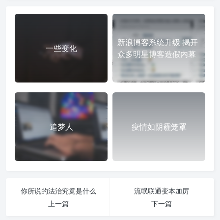
新浪博客系统升级 揭开
一些变化
众多明星博客造假内幕
追梦人
疫情如阴霾笼罩
你所说的法治究竟是什么
流氓联通变本加厉
上一篇
下一篇