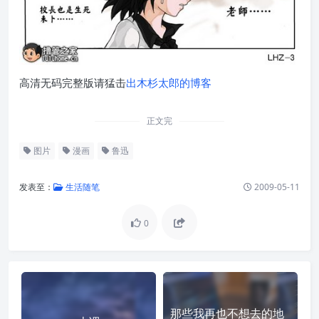
高清无码完整版请猛击
出木杉太郎的博客
正文完
图片
漫画
鲁迅
发表至：
生活随笔
2009-05-11
0
那些我再也不想去的地