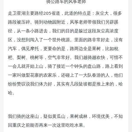
骑公路车的风筝老师
走卫星湖主要路经205省道，此道的特点是：灰尘大，很多
路段被压碎。骑到动物园附近，风筝老师带领我们另辟蹊
径，从一条小路进去，我们的目的是躲过这段灰尘高浓度
区，没想到闯入了一个世外桃源。里面的路非常好走，没有
汽车，偶见摩托，更要命的是，路两边全是果树，比如枇
杷、梨树、桃树等，空气非常好。我们越骑越欢快，可惜不
一会儿就开始上山，骑了接近一个钟头的盘山路，路上看到
一家叫做梨花寨的农家乐，还碰上了一大队春游的人，他们
纷纷赞叹说我们体力好，其实有几段陡坡都是推上来的，哈
哈。
我们骑的这座山，疑似黄瓜山，果树成林，环境优美，不知
回重庆之前能否再来一次这里吃吃水果。