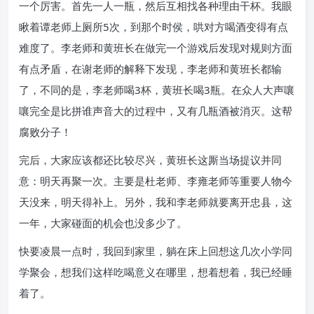
一个厉害。首先一人一瓶，然后互相找各种理由干杯。我眼
瞅着谭老师上厕所5次，到那个时侯，哄对方喝酒变得有点
难度了。李老师和黄班长在做完一个游戏后发现对规则方面
有点矛盾，在谢老师的解释下发现，李老师和黄班长都输
了，不同的是，李老师喝3杯，黄班长喝3瓶。在众人大声嚷
嚷完全是比拼谁声音大的过程中，又有几瓶酒被消灭。这帮
腐败分子！
完后，大家应该都还比较尽兴，黄班长这厮当场提议并同
意：明天再聚一次。主要是杜老师、李雍老师等重要人物今
天没来，明天得补上。另外，我和李老师就要离开忠县，这
一年，大家碰面的机会也没多少了。
快要凌晨一点时，我回到家里，躺在床上回想这几次小学同
学聚会，想我们这样吃喝意义在哪里，想着想着，我已经睡
着了。