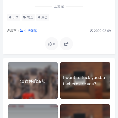
正文完
小学
忠县
聚会
发表至：
生活随笔
2009-02-09
0
I want to fuck you,bu
适合你的运动
t,where are you?