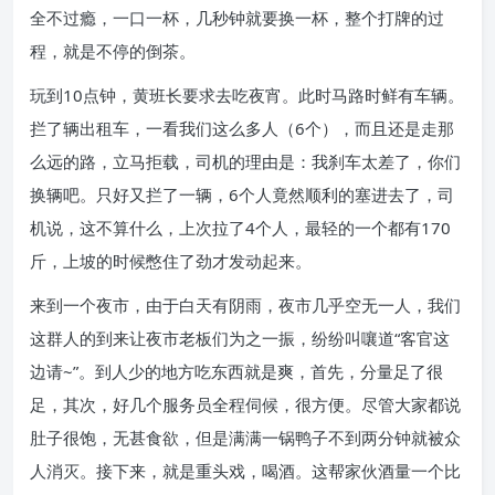
全不过瘾，一口一杯，几秒钟就要换一杯，整个打牌的过
程，就是不停的倒茶。
玩到10点钟，黄班长要求去吃夜宵。此时马路时鲜有车辆。
拦了辆出租车，一看我们这么多人（6个），而且还是走那
么远的路，立马拒载，司机的理由是：我刹车太差了，你们
换辆吧。只好又拦了一辆，6个人竟然顺利的塞进去了，司
机说，这不算什么，上次拉了4个人，最轻的一个都有170
斤，上坡的时候憋住了劲才发动起来。
来到一个夜市，由于白天有阴雨，夜市几乎空无一人，我们
这群人的到来让夜市老板们为之一振，纷纷叫嚷道“客官这
边请~”。到人少的地方吃东西就是爽，首先，分量足了很
足，其次，好几个服务员全程伺候，很方便。尽管大家都说
肚子很饱，无甚食欲，但是满满一锅鸭子不到两分钟就被众
人消灭。接下来，就是重头戏，喝酒。这帮家伙酒量一个比