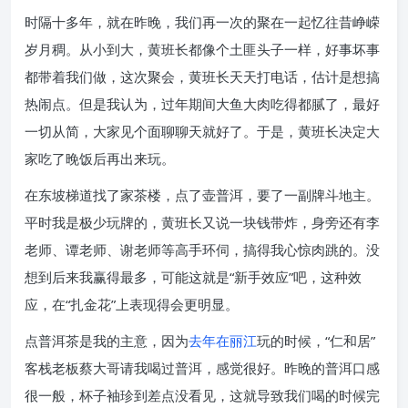
时隔十多年，就在昨晚，我们再一次的聚在一起忆往昔峥嵘
岁月稠。从小到大，黄班长都像个土匪头子一样，好事坏事
都带着我们做，这次聚会，黄班长天天打电话，估计是想搞
热闹点。但是我认为，过年期间大鱼大肉吃得都腻了，最好
一切从简，大家见个面聊聊天就好了。于是，黄班长决定大
家吃了晚饭后再出来玩。
在东坡梯道找了家茶楼，点了壶普洱，要了一副牌斗地主。
平时我是极少玩牌的，黄班长又说一块钱带炸，身旁还有李
老师、谭老师、谢老师等高手环伺，搞得我心惊肉跳的。没
想到后来我赢得最多，可能这就是“新手效应”吧，这种效
应，在“扎金花”上表现得会更明显。
点普洱茶是我的主意，因为
去年在丽江
玩的时候，“仁和居”
客栈老板蔡大哥请我喝过普洱，感觉很好。昨晚的普洱口感
很一般，杯子袖珍到差点没看见，这就导致我们喝的时候完