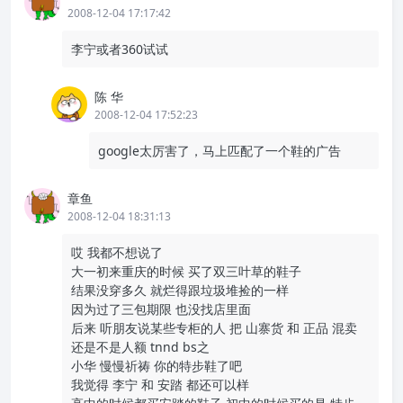
2008-12-04 17:17:42
李宁或者360试试
陈 华
2008-12-04 17:52:23
google太厉害了，马上匹配了一个鞋的广告
章鱼
2008-12-04 18:31:13
哎 我都不想说了
大一初来重庆的时候 买了双三叶草的鞋子
结果没穿多久 就烂得跟垃圾堆捡的一样
因为过了三包期限 也没找店里面
后来 听朋友说某些专柜的人 把 山寨货 和 正品 混卖
还是不是人额 tnnd bs之
小华 慢慢祈祷 你的特步鞋了吧
我觉得 李宁 和 安踏 都还可以样