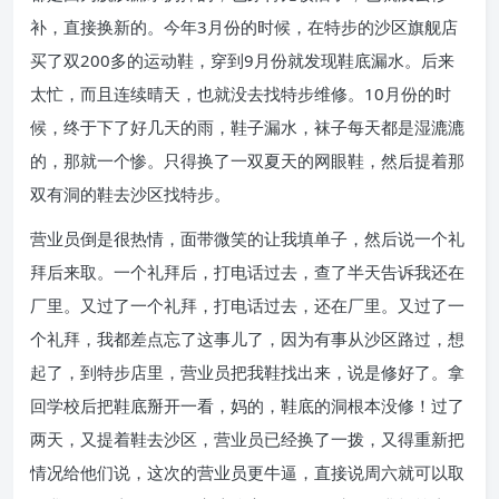
补，直接换新的。今年3月份的时候，在特步的沙区旗舰店
买了双200多的运动鞋，穿到9月份就发现鞋底漏水。后来
太忙，而且连续晴天，也就没去找特步维修。10月份的时
候，终于下了好几天的雨，鞋子漏水，袜子每天都是湿漉漉
的，那就一个惨。只得换了一双夏天的网眼鞋，然后提着那
双有洞的鞋去沙区找特步。
营业员倒是很热情，面带微笑的让我填单子，然后说一个礼
拜后来取。一个礼拜后，打电话过去，查了半天告诉我还在
厂里。又过了一个礼拜，打电话过去，还在厂里。又过了一
个礼拜，我都差点忘了这事儿了，因为有事从沙区路过，想
起了，到特步店里，营业员把我鞋找出来，说是修好了。拿
回学校后把鞋底掰开一看，妈的，鞋底的洞根本没修！过了
两天，又提着鞋去沙区，营业员已经换了一拨，又得重新把
情况给他们说，这次的营业员更牛逼，直接说周六就可以取