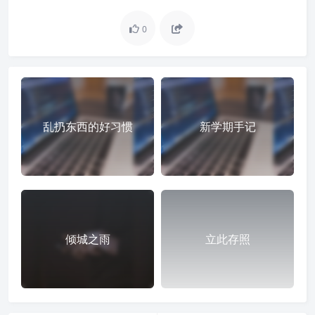
0
乱扔东西的好习惯
新学期手记
倾城之雨
立此存照