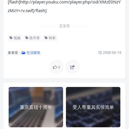
[flash]http://player.youku.com/player.php/sid/XMzE0NzY
zMzY=/v.swf[/flash]
正文完
视频
陈丹青
韩寒
发表至：
生活随笔
2008-06-19
0
重庆直辖十周年
受人尊重其实很简单