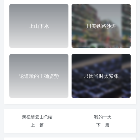
上山下水
川美铁路沙滩
论道歉的正确姿势
只因当时太紧张
亲征缙云山总结
我的一天
上一篇
下一篇