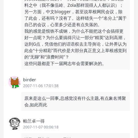
料之中（我不像伍岭、Zola那样混得人人都认识）；
另一方面，中文blogger，甚至说草根网民会议，除
了此会，还有吗？没有了。这样错失一个“名分上”属于
自己的会议，心里多少还是有点失落的。
我的感觉是恨铁不成钢，为什么不能把这个会搞得更
好一点呢？为什么要搞得只让一部分“精英”达到高潮，
达到G点，凭借他们的话语权去主导舆论，让外界认为
此会“十分精彩”而代价是大部分真正意义上草根感觉到
的“无聊”和“浪费时间”？
这些问题都是下一届网志年会需要解决的。
birder
2007-11-06 17:01:38
原来是这么一回事,总感觉没有什么主题,有点象名博聚
会,如此而此
帕兰卓一得
2007-11-07 00:06:18