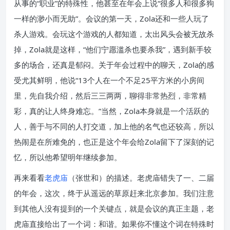
从事的“职业”的特殊性，他甚至在年会上说“很多人和很多狗
一样的渺小而无助”。会议的第一天，Zola还和一些人玩了
杀人游戏。会玩这个游戏的人都知道，太出风头会被无故杀
掉，Zola就是这样，“他们宁愿滥杀也要杀我”，遇到新手较
多的场合，还真是郁闷。关于年会过程中的聊天，Zola的感
受尤其鲜明，他说“13个人在一个不足25平方米的小房间
里，先自我介绍，然后三三两两，聊得非常热烈，非常精
彩，真的让人终身难忘。”当然，Zola本身就是一个活跃的
人，善于与不同的人打交道，加上他的名气也还较高，所以
热闹是在所难免的，也正是这个年会给Zola留下了深刻的记
忆，所以他希望明年继续参加。
再来看看
老虎庙
（张世和）的描述。老虎庙错失了一、二届
的年会，这次，终于从遥远的草原赶来北京参加。我们注意
到其他人没有提到的一个关键点，就是会议的真正主题，老
虎庙直接给出了一个词：和谐。如果你不懂这个词在特殊时