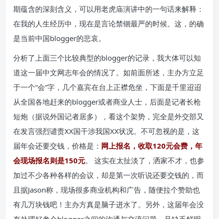
期蕴含的深刻含义，可以用老虎庙演讲中的一句话来解释：
在我的人生经历中，现在是言论禁锢最严的时候。这，的确
是当前中国blogger的悲哀。
分析了上面三个比较典型的blogger的记录，我大体可以知
道这一届中文网志年会的情况了。如前面所述，主办方立足
于一个“会”字，几个嘉宾在台上正襟危坐，下面是千里迢迢
从全国各地赶来的blogger或者商业人士，后面是记者长枪
短炮（据说外国记者居多），看这个架势，完全是外交部又
在发言强烈谴责XX国干涉我国XX状况。不可忽视的是，这
届年会还要交钱，价格是：
网上报名，收取120元会费，年
会现场报名则是150元
。 这实在太扯淡了，洒家不才，也参
加过不少各种各样的会议，却是第一次听说还要交钱的，而
且据Jason称，现场很多商业机构和广告，随便拉个赞助也
有几万块钱吧！主办方真是脑子进水了。另外，这届年会没