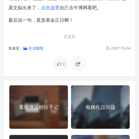
原文贴出来了，
点击这里
自己去牛博网看吧。
最后说一句，真羡慕金正日啊！
正文完
发表至：
生活随笔
2007-10-04
0
重医缙云校区手记
电梯礼仪问题