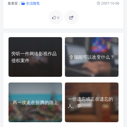
发表至：
生活随笔
2007-10-06
0
旁听一件网络影视作品
拿福能可以改变什么？
侵权案件
一些遗忘或正在遗忘的
再一次走在折腾的路上
人、事