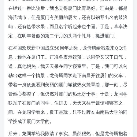
在经过一番比较后，我也觉得厦门比青岛好。理由是，都是
海滨城市，但是厦门有美丽的厦大，还有以钢琴出名的鼓浪
屿，还有热带水果，而且名字听起来也牛逼。于是，草率决
定，在明年暑假的第二个月的头两个礼拜，挺进厦门。
在举国欢庆新中国成立58周年之际，龙倚腾给我发来QQ消
息，称他在厦门了。正准备表示祝贺，龙同学又叹了口气，
道，真他妈热，我天天呆在同学寝室里。于是，我们可以勾
勒出这样一个情景，龙倚腾同学走下南昌开往厦门的火车，
带着一身疲惫看到美丽的厦门城被热火笼罩着，那一刻，尽
管他心都凉了，但仍然对厦门的热无济于事。于是，龙同学
联系了在厦门的同学，住进去，天天来往于饭馆和寝室之
间。在龙同学看来，反正是玩，只不过牌友由南昌大学的同
学换成了厦门大学的。
后来，龙同学给我陈清了事实。虽然很热，但是龙倚腾抱着