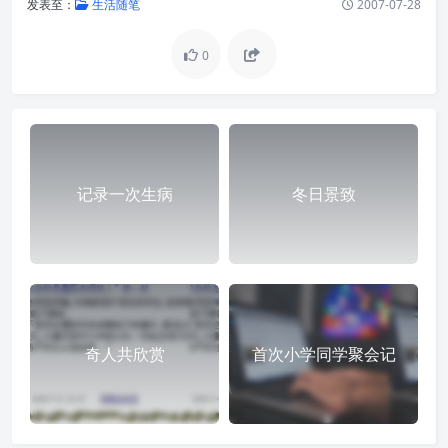
发表至：
生活随笔
2007-07-28
0
记录一次生病
冬日景致
奇人共欣赏
首次小学同学聚会记