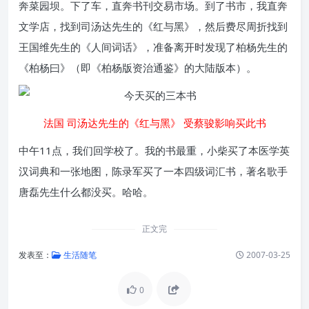
奔菜园坝。下了车，直奔书刊交易市场。到了书市，我直奔
文学店，找到司汤达先生的《红与黑》，然后费尽周折找到
王国维先生的《人间词话》，准备离开时发现了柏杨先生的
《柏杨曰》（即《柏杨版资治通鉴》的大陆版本）。
法国 司汤达先生的《红与黑》 受蔡骏影响买此书
中午11点，我们回学校了。我的书最重，小柴买了本医学英
汉词典和一张地图，陈录军买了一本四级词汇书，著名歌手
唐磊先生什么都没买。哈哈。
正文完
发表至：
生活随笔
2007-03-25
0