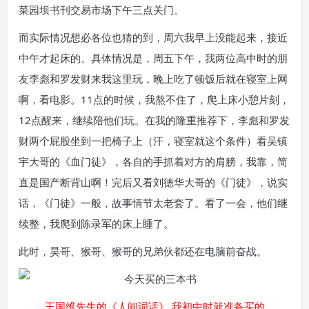
菜园坝书刊交易市场下午三点关门。
而实际情况想必各位也猜的到，周六我早上没能起来，接近
中午才起床的。具体情况是，周五下午，我两位高中时的朋
友李彪和罗发财来我这里玩，晚上吃了顿饭后就在寝室上网
啊，看电影。11点的时候，我熬不住了，爬上床小憩片刻，
12点醒来，继续陪他们玩。在我的隆重推荐下，李彪和罗发
财两个屁股坐到一把椅子上（汗，寝室就这个条件）看吴镇
宇大哥的《血门徒》，各自的手抓着对方的肩膀，我靠，简
直是国产断背山啊！完后又看刘德华大哥的《门徒》，说实
话，《门徒》一般，故事情节太老套了。看了一会，他们继
续整，我爬到陈录军的床上睡了。
此时，昊哥、猴哥、猴哥的兄弟伙都还在电脑前奋战。
王国维先生的《人间词话》 我初中时就准备买的