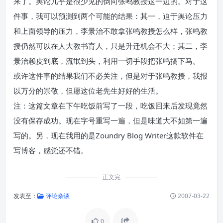
来了。舆论几乎是很少见的倒向张鸣教授这一边的。对于这
件事，我可以预测到两个可能的结果：其一，迫于舆论压力
和上面领导的压力，李景治不敢拿张鸣教授怎么样，张鸣教
授仍然可以在人大教书育人，只是升迁机会不大；其二，李
景治赖皮到底，流氓到头，利用一切手段把张鸣搞下马。
或许这件事的结果我们不必关注，但是对于张鸣教授，我报
以万分的崇敬，但愿这位老先生好好的生活。
注：这篇文章在下午吃饭前写了一段，吃饭回来后发现竟然
没有保存成功。现在字号重写一遍，但是味道大不如第一遍
写的。另，现在我用的是Zoundry Blog Writer这款软件在
写博客，感觉还不错。
正文完
发表至：
评论杂谈
2007-03-22
0