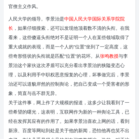
官僚主义作风。
人民大学的领导。李景治是
中国人民大学国际关系学院院
长
，如果仔细搜索，还可以发现他顶着数不清的头衔。在我
看来，这些傻逼头衔绝对不是证明一个人在某些领域取得了
重大成就的表现，而是一个人的“位置”坐到了一定高度，这
些奇形怪状的头衔就是匹配“位置”的花环。从
张鸣教授
与李
景治这个家伙这次矛盾可以充分看出李景治的狭隘变态心
理，以及利用手中职权恶意报复的心理，坏事做完后，李景
治还可以道貌岸然的控制舆论，把自己变成一个受害者的形
象，简直与岳不群无异。
关于这件事，网上作了大规模的报道，这多少让我看到了一
些希望的曙光，这表明，互联网作为新的一种舆论工具，已
经在发挥其应有的作用了。如果李景治喜欢上网的话，看到
新浪、百度等网站到处是关于他的新闻，恐怕他再也笑不出