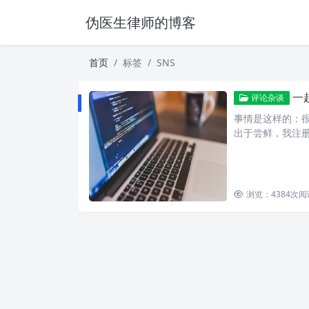
伪医生律师的博客
首页
标签
SNS
一
评论杂谈
事情是这样的：很久
出于尝鲜，我注
浏览：4384
次阅