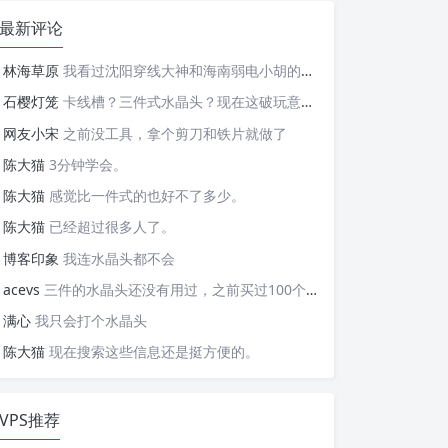
最新评论
林海草原
我看过沈阳穿线大神和海南弱电小胡的视频，他们做这些的熟练程度，是不是也是建立在这些翻车之上的....
石樱灯笼
卡线槽？三件式水晶头？现在这破玩意变得这么复杂了？
网友小宋
之前没工具，拿个剪刀和铁片就做了
陈大猫
3分钟学会。
陈大猫
感觉比一件式的也好不了多少。
陈大猫
已经超过很多人了。
博客印象
我连水晶头都不会
acevs
三件的水晶头还没有用过，之前买过100个水晶头还没有 用完。
满心
我只会打个水晶头
陈大猫
现在搜索这些信息还是挺方便的。
VPS推荐