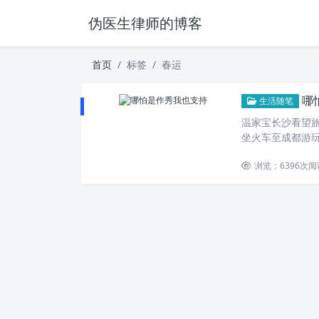
伪医生律师的博客
首页
标签
春运
哪
生活随笔
温家宝长沙看望旅
坐火车至成都游
浏览：6396
次阅