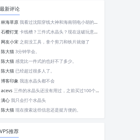
最新评论
林海草原
我看过沈阳穿线大神和海南弱电小胡的视频，他们做这些的熟练程度，是不是也是建立在这些翻车之上的....
石樱灯笼
卡线槽？三件式水晶头？现在这破玩意变得这么复杂了？
网友小宋
之前没工具，拿个剪刀和铁片就做了
陈大猫
3分钟学会。
陈大猫
感觉比一件式的也好不了多少。
陈大猫
已经超过很多人了。
博客印象
我连水晶头都不会
acevs
三件的水晶头还没有用过，之前买过100个水晶头还没有 用完。
满心
我只会打个水晶头
陈大猫
现在搜索这些信息还是挺方便的。
VPS推荐