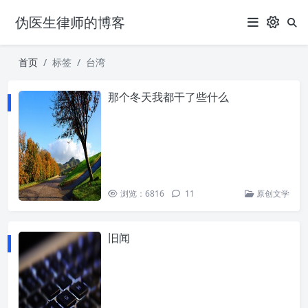
伪医生律师的博客
首页
标签
台湾
那个冬天我都干了些什么
浏览：6816
11
原创文学
旧闻