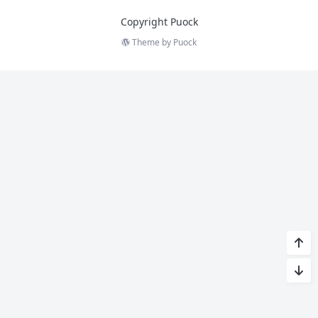
Copyright Puock
Theme by
Puock