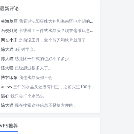
最新评论
林海草原
我看过沈阳穿线大神和海南弱电小胡的视频，他们做这些的熟练程度，是不是也是建立在这些翻车之上的....
石樱灯笼
卡线槽？三件式水晶头？现在这破玩意变得这么复杂了？
网友小宋
之前没工具，拿个剪刀和铁片就做了
陈大猫
3分钟学会。
陈大猫
感觉比一件式的也好不了多少。
陈大猫
已经超过很多人了。
博客印象
我连水晶头都不会
acevs
三件的水晶头还没有用过，之前买过100个水晶头还没有 用完。
满心
我只会打个水晶头
陈大猫
现在搜索这些信息还是挺方便的。
VPS推荐