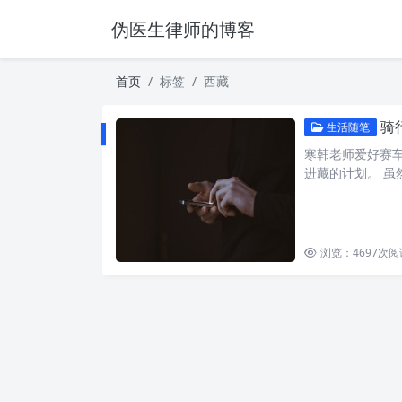
伪医生律师的博客
首页
标签
西藏
骑
生活随笔
寒韩老师爱好赛车
进藏的计划。 虽
浏览：4697
次阅