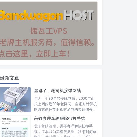
最新文章
尴尬了，老司机接错网线
作为一个90年代接触电脑，2000年正
式上网的近30年老网民，自诩对计算机
网络软硬件常识都有足够的知识储备，
然...
高效办理车辆解除抵押手续
我车贷结清后，需要办理解除抵押手
续，原本以为流程很复杂，没想到简单